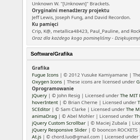
Unknown W. "[Unknown]" Brackets.
Oryginalni menadżerzy projektu
Jeff Lewis, Joseph Fung, and David Recordon.
Ku pamięci
Crip, K@, metallica48423, Paul_Pauline, and Roc
Oraz dla każdego kogo pominęliśmy - Dziękujemy
Software/Grafika
Grafika
Fugue Icons
| © 2012 Yusuke Kamiyamane | These
Oxygen Icons
| These icons are licensed under
G
Oprogramowanie
JQuery
| © John Resig | Licensed under
The MIT 
hoverIntent
| © Brian Cherne | Licensed under
T
SCEditor
| © Sam Clarke | Licensed under
The MI
animaDrag
| © Abel Mohler | Licensed under
Th
jQuery Custom Scrollbar
| © Maciej Zubala | Li
jQuery Responsive Slider
| © booncon ROCKETS |
At.js
| © chord.luo@gmail.com | Licensed under