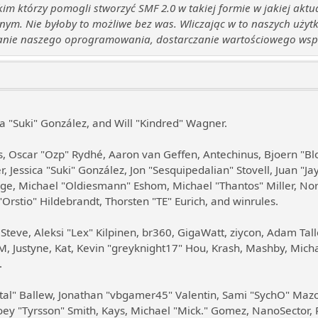
 którzy pomogli stworzyć SMF 2.0 w takiej formie w jakiej aktua
ym. Nie byłoby to możliwe bez was. Wliczając w to naszych użyt
anie naszego oprogramowania, dostarczanie wartościowego wspar
sica "Suki" González, and Will "Kindred" Wagner.
es, Oscar "Ozp" Rydhé, Aaron van Geffen, Antechinus, Bjoern "Bl
 Jessica "Suki" González, Jon "Sesquipedalian" Stovell, Juan "
, Michael "Oldiesmann" Eshom, Michael "Thantos" Miller, Norv,
rstio" Hildebrandt, Thorsten "TE" Eurich, and winrules.
 Steve, Aleksi "Lex" Kilpinen, br360, GigaWatt, ziycon, Adam Tal
 Justyne, Kat, Kevin "greyknight17" Hou, Krash, Mashby, Michael
.
al" Ballew, Jonathan "vbgamer45" Valentin, Sami "SychO" Mazo
oey "Tyrsson" Smith, Kays, Michael "Mick." Gomez, NanoSector, R