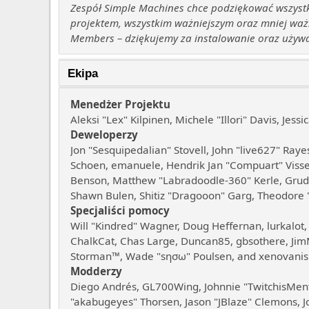
Zespół Simple Machines chce podziękować wszystkim
projektem, wszystkim ważniejszym oraz mniej ważn
Members – dziękujemy za instalowanie oraz używ
Ekipa
Menedżer Projektu
Aleksi "Lex" Kilpinen, Michele "Illori" Davis, Jes
Deweloperzy
Jon "Sesquipedalian" Stovell, John "live627" Ray
Schoen, emanuele, Hendrik Jan "Compuart" Visser,
Benson, Matthew "Labradoodle-360" Kerle, Grudge
Shawn Bulen, Shitiz "Dragooon" Garg, Theodore "O
Specjaliści pomocy
Will "Kindred" Wagner, Doug Heffernan, lurkalot,
ChalkCat, Chas Large, Duncan85, gbsothere, JimM,
Storman™, Wade "sησω" Poulsen, and xenovanis
Modderzy
Diego Andrés, GL700Wing, Johnnie "TwitchisMent
"akabugeyes" Thorsen, Jason "JBlaze" Clemons, J