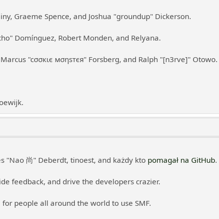
Chainy, Graeme Spence, and Joshua "groundup" Dickerson.
vcho" Domínguez, Robert Monden, and Relyana.
n, Marcus "cσσкιє мσηѕтєя" Forsberg, and Ralph "[n3rve]" Otowo.
oewijk.
les "Nao 尚" Deberdt, tinoest, and każdy kto
pomagał na GitHub
.
ide feedback, and drive the developers crazier.
 for people all around the world to use SMF.