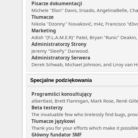
Pisarze dokumentacji
Michele "Illori" Davis, Irisado, AngelinaBelle, 
Tłumacze
Nikola "Dzonny" Novaković, m4z, Francisco "d3
Marketing
Adish "(F.L.A.M.E.R)" Patel, Bryan "Runic" Deaki
Administratorzy Strony
Jeremy "SleePy" Darwood.
Administratorzy Serwera
Derek Schwab, Michael Johnson, and Liroy van H
Specjalne podziękowania
Programiści konsultujący
albertlast, Brett Flannigan, Mark Rose, René-Gil
Beta testerzy
The invaluable few who tirelessly find bugs, prov
Tłumacze językowi
Thank you for your efforts which make it possible
Główny fundator SMF