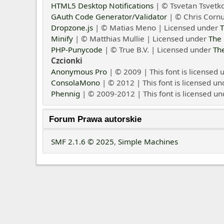
HTML5 Desktop Notifications
| © Tsvetan Tsvetk
GAuth Code Generator/Validator
| © Chris Cornu
Dropzone.js
| © Matias Meno | Licensed under
T
Minify
| © Matthias Mullie | Licensed under
The 
PHP-Punycode
| © True B.V. | Licensed under
Th
Czcionki
Anonymous Pro
| © 2009 | This font is licensed 
ConsolaMono
| © 2012 | This font is licensed un
Phennig
| © 2009-2012 | This font is licensed un
Forum Prawa autorskie
SMF 2.1.6 © 2025
,
Simple Machines