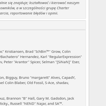
lnie się znajduje; kształtować i kierować naszym
kowników, a w szczególności grupę Charter
cia, raportowanie błędów i opinii.
oc" Kristiansen, Brad "IchBin™" Grow, Colin
JayBachatero" Hernandez, Karl "RegularExpression"
 Peter "Arantor" Spicer, Selman "[SiNaN]" Eser,
lon, Bigguy, Bruno "margarett" Alves, CapadY,
 Colin Blaber, Old Fossil, S-Ace, shadav,
uz, Brannon "B" Hall, Gary M. Gadsdon, Jack
icky., Russell "NEND" Najar, and SA™.