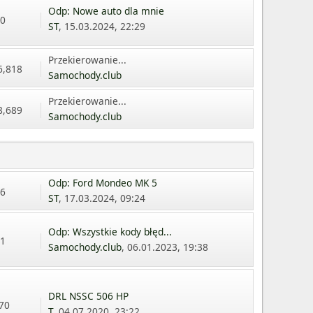
Odp: Nowe auto dla mnie
70
ST
, 15.03.2024, 22:29
Przekierowanie...
6,818
Samochody.club
Przekierowanie...
8,689
Samochody.club
Odp: Ford Mondeo MK 5
36
ST
, 17.03.2024, 09:24
Odp: Wszystkie kody błęd...
21
Samochody.club
, 06.01.2023, 19:38
DRL NSSC 506 HP
 70
T
, 04.07.2020, 23:22