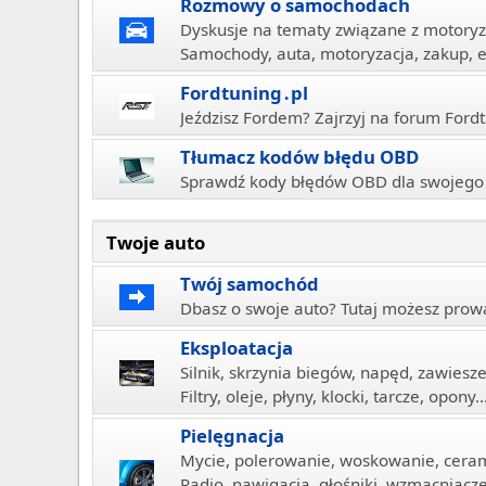
Rozmowy o samochodach
Dyskusje na tematy związane z motoryz
Samochody, auta, motoryzacja, zakup, e
Fordtuning․pl
Jeździsz Fordem? Zajrzyj na forum Fordt
Tłumacz kodów błędu OBD
Sprawdź kody błędów OBD dla swojego
Twoje auto
Twój samochód
Dbasz o swoje auto? Tutaj możesz prowad
Eksploatacja
Silnik, skrzynia biegów, napęd, zawiesz
Filtry, oleje, płyny, klocki, tarcze, opony..
Pielęgnacja
Mycie, polerowanie, woskowanie, ceram
Radio, nawigacja, głośniki, wzmacniacz