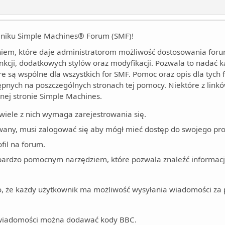
ilniku Simple Machines® Forum (SMF)!
em, które daje administratorom możliwość dostosowania forum
cji, dodatkowych stylów oraz modyfikacji. Pozwala to nadać k
óre są wspólne dla wszystkich for SMF. Pomoc oraz opis dla tych 
tępnych na poszczególnych stronach tej pomocy. Niektóre z lin
lnej stronie Simple Machines.
wiele z nich wymaga zarejestrowania się.
wany, musi zalogować się aby mógł mieć dostęp do swojego prof
fil na forum.
 bardzo pomocnym narzędziem, które pozwala znaleźć informac
 to, że każdy użytkownik ma możliwość wysyłania wiadomości za 
wiadomości można dodawać kody BBC.