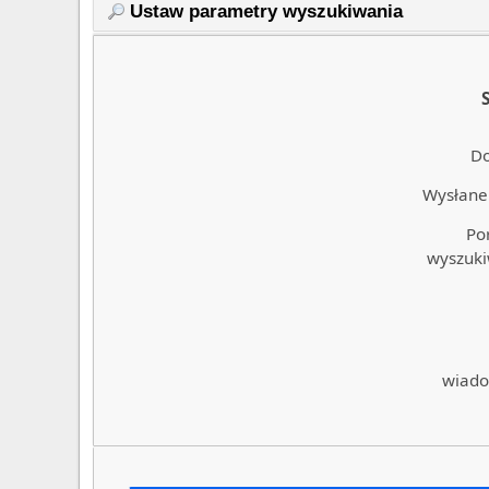
Ustaw parametry wyszukiwania
Do
Wysłane 
Po
wyszuki
wiado