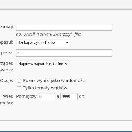
Szukaj:
np.
Orwell "Folwark Zwierzęcy" -film
pasuj:
przez:
rządek
wania:
Opcje:
Pokaż wyniki jako wiadomości
Tylko tematy wątków
Wiek
Pomiędzy
a
dni
mości: