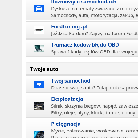
Rozmowy o samochodach
Dyskusje na tematy związane z motoryz
Samochody, auta, motoryzacja, zakup, e
Fordtuning․pl
Jeździsz Fordem? Zajrzyj na forum Fordt
Tłumacz kodów błędu OBD
Sprawdź kody błędów OBD dla swojego
Twoje auto
Twój samochód
Dbasz o swoje auto? Tutaj możesz prowad
Eksploatacja
Silnik, skrzynia biegów, napęd, zawiesz
Filtry, oleje, płyny, klocki, tarcze, opony..
Pielęgnacja
Mycie, polerowanie, woskowanie, ceram
Radio, nawigacja, głośniki, wzmacniacz