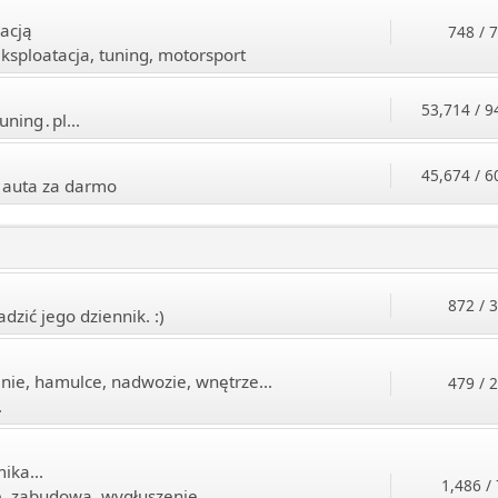
acją
748 / 
ksploatacja, tuning, motorsport
53,714 / 9
uning․pl...
45,674 / 6
 auta za darmo
872 / 
zić jego dziennik. :)
enie, hamulce, nadwozie, wnętrze...
479 / 
.
ika...
1,486 /
e, zabudowa, wygłuszenie...