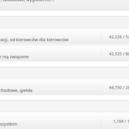
42,226 / 5
cji, od kierowców dla kierowców
42,525 / 8
z nią związane
44,750 / 2
chodowe, giełda
1,104 / 
szystkim