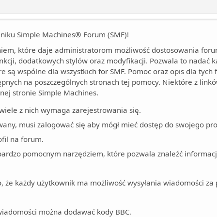
ilniku Simple Machines® Forum (SMF)!
em, które daje administratorom możliwość dostosowania forum
cji, dodatkowych stylów oraz modyfikacji. Pozwala to nadać k
óre są wspólne dla wszystkich for SMF. Pomoc oraz opis dla tych 
tępnych na poszczególnych stronach tej pomocy. Niektóre z lin
lnej stronie Simple Machines.
wiele z nich wymaga zarejestrowania się.
wany, musi zalogować się aby mógł mieć dostęp do swojego prof
fil na forum.
 bardzo pomocnym narzędziem, które pozwala znaleźć informac
 to, że każdy użytkownik ma możliwość wysyłania wiadomości za 
wiadomości można dodawać kody BBC.