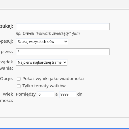
Szukaj:
np.
Orwell "Folwark Zwierzęcy" -film
pasuj:
przez:
rządek
wania:
Opcje:
Pokaż wyniki jako wiadomości
Tylko tematy wątków
Wiek
Pomiędzy
a
dni
mości: