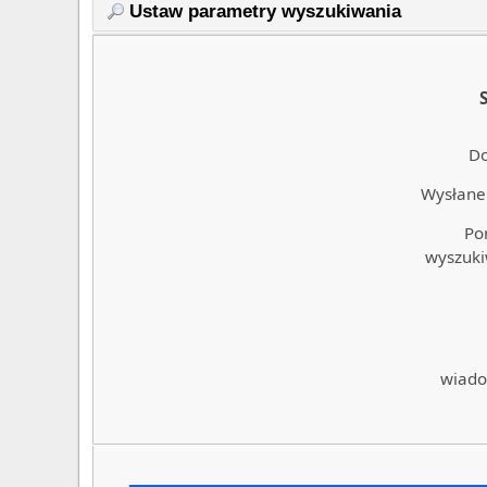
Ustaw parametry wyszukiwania
Do
Wysłane 
Po
wyszuki
wiado