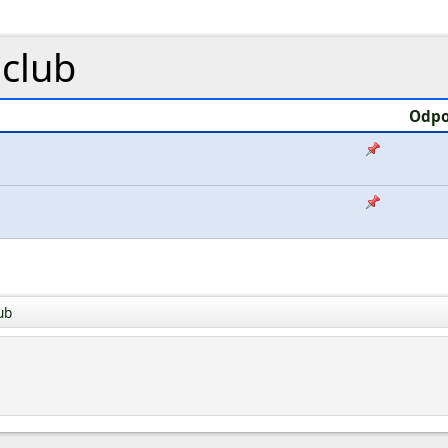
club
Odpo
ub