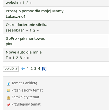
weksla
1
2
Proszę o pomoc dla mojej Mamy!
Lukasz-no1
Ostre docieranie silnika
sseebbaa1
1
2
GoPro - jak montować
pl80
Nowe auto dla mnie
T
1
2
3
4
1
2
3
4
5
DO GÓRY
Temat z ankietą
Przeniesiony temat
Zamknięty temat
Przyklejony temat