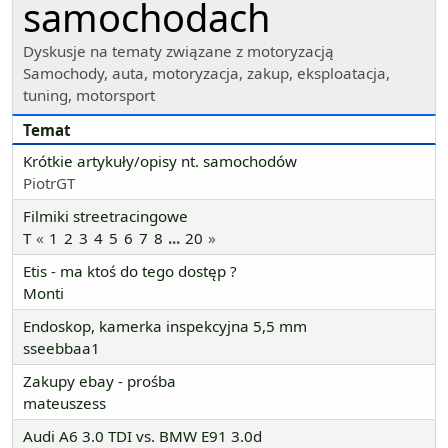
samochodach
Dyskusje na tematy związane z motoryzacją
Samochody, auta, motoryzacja, zakup, eksploatacja,
tuning, motorsport
Temat
Krótkie artykuły/opisy nt. samochodów
PiotrGT
Filmiki streetracingowe
T
1
2
3
4
5
6
7
8
...
20
Etis - ma ktoś do tego dostęp ?
Monti
Endoskop, kamerka inspekcyjna 5,5 mm
sseebbaa1
Zakupy ebay - prośba
mateuszess
Audi A6 3.0 TDI vs. BMW E91 3.0d