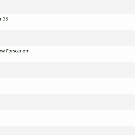
a B6
nów Forscanem