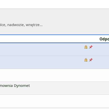
lce, nadwozie, wnętrze...
Odpo
amownia Dynomet