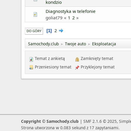
kondzio
Diagnostyka w telefonie
goliat79
1
2
2
1
DO GÓRY
Samochody.club
Twoje auto
Eksploatacja
►
►
Temat z ankietą
Zamknięty temat
Przeniesiony temat
Przyklejony temat
|
,
Copyright © Samochody.club
SMF 2.1.6 © 2025
Simpl
Strona utworzona w 0.083 sekund z 17 zapytaniami.