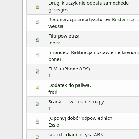
Drugi kluczyk nie odpala samochodu
grzesgro
Regeneracja amortyzatorów Bilstein seri
weksla
Filtr powietrza
lopez
[mondeo] Kalibracja i ustawienie kseno
boner
ELM + iPhone (iOS)
T
Dodatek do paliwa.
fredi
ScanXL -- wirtualne mapy
T
[Opony] dobór odpowiednich
Essio
scanxl - diagnostyka ABS