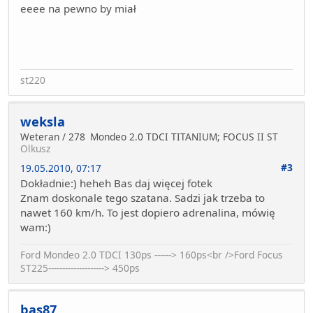
eeee na pewno by miał
st220
weksla
Weteran / 278
Mondeo 2.0 TDCI TITANIUM; FOCUS II ST
Olkusz
#3
19.05.2010, 07:17
Dokładnie:) heheh Bas daj więcej fotek
Znam doskonale tego szatana. Sadzi jak trzeba to
nawet 160 km/h. To jest dopiero adrenalina, mówię
wam:)
Ford Mondeo 2.0 TDCI 130ps ------> 160ps<br />Ford Focus
ST225--------------------> 450ps
bas87