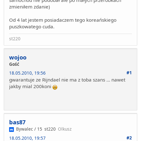
samochód nie podobał ale po małych przeróbkach
zmieniłem zdanie)
Od 4 lat jestem posiadaczem tego koreańskiego
puszkowatego cuda.
st220
wojoo
Gość
#1
18.05.2010, 19:56
gwarantuje ze Rijndael nie ma z toba szans ... nawet
jakby mial 200koni
bas87
Bywalec / 15
st220
Olkusz
#2
18.05.2010, 19:57