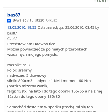
FUNKCJE
bas87
Bywalec / 15
st220
Olkusz
18.05.2010, 19:55
Ostatnia edycja
: 25.06.2010, 08:45 by
bas87
Cześć
Przedstawiam Daewoo tico.
Można powiedzieć ze po małych przeróbkach
wizualnych mojego pomysłu.
rocznik:1998
kolor: srebrny
nadwozie: 5 drzwiowy
silnik: 800cm3 i jedyne 41 KM i moment 60 Nm
(bardzo mizerny wynik)
felgi: 13stki na lato i do tego oponki 155/65 a na zimę
12stki i do tego opony 135/80
Samochód dostałem w spadku (trochę mi się ten