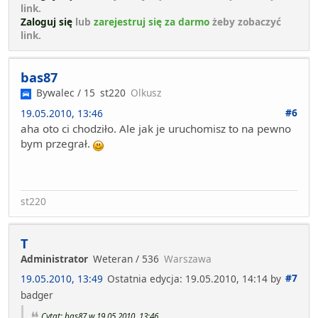
link.
Zaloguj się
lub
zarejestruj się za darmo
żeby zobaczyć
link.
bas87
Bywalec / 15
st220
Olkusz
#6
19.05.2010, 13:46
aha oto ci chodziło. Ale jak je uruchomisz to na pewno
bym przegrał.
st220
T
Administrator
Weteran / 536
Warszawa
#7
19.05.2010, 13:49
Ostatnia edycja
: 19.05.2010, 14:14 by
badger
Cytat: bas87 w 19.05.2010, 13:46