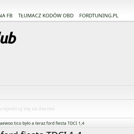
NA FB
TŁUMACZ KODÓW OBD
FORDTUNING.PL
rejestruj się za darmo
aewoo tico było a teraz ford fiesta TDCI 1,4