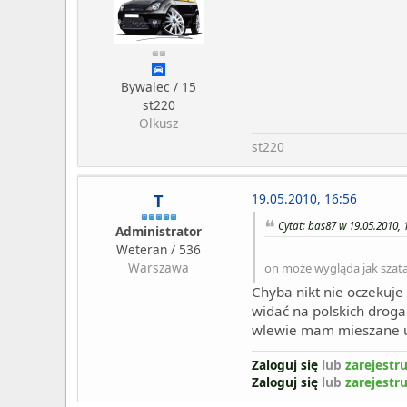
Bywalec / 15
st220
Olkusz
st220
T
19.05.2010, 16:56
Cytat: bas87 w 19.05.2010, 
Administrator
Weteran / 536
Warszawa
on może wygląda jak szatan
Chyba nikt nie oczekuje 
widać na polskich droga
wlewie mam mieszane u
Zaloguj się
lub
zarejestru
Zaloguj się
lub
zarejestru