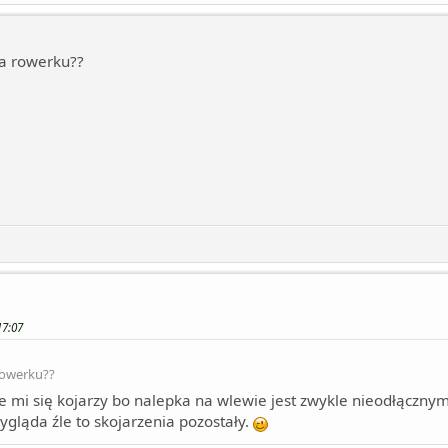
na rowerku??
17:07
rowerku??
e mi się kojarzy bo nalepka na wlewie jest zwykle nieodłącz
wygląda źle to skojarzenia pozostały.