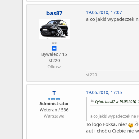
bas87
19.05.2010, 17:07
a co jakiś wypadeczek 
Bywalec / 15
st220
Olkusz
st220
T
19.05.2010, 17:15
Cytat: bas87 w 19.05.2010, 
Administrator
Weteran / 536
Warszawa
a co jakiś wypadeczek na 
To logo Foksa, nie?
Źl
aut i choć u Ciebie nie 