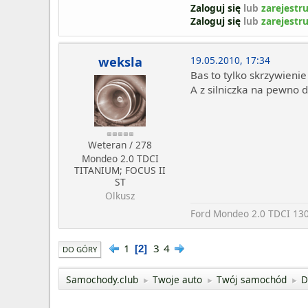
Zaloguj się
lub
zarejestru
Zaloguj się
lub
zarejestru
weksla
19.05.2010, 17:34
Bas to tylko skrzywienie
A z silniczka na pewno d
Weteran / 278
Mondeo 2.0 TDCI
TITANIUM; FOCUS II
ST
Olkusz
Ford Mondeo 2.0 TDCI 130ps 
1
3
4
2
DO GÓRY
Samochody.club
Twoje auto
Twój samochód
D
►
►
►