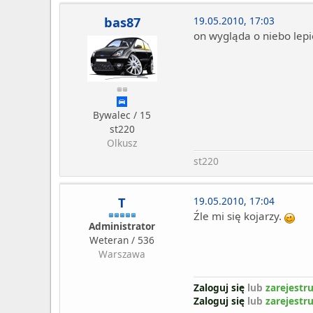
bas87
19.05.2010, 17:03
on wygląda o niebo lepi
Bywalec / 15
st220
Olkusz
st220
T
19.05.2010, 17:04
Źle mi się kojarzy.
Administrator
Weteran / 536
Warszawa
Zaloguj się
lub
zarejestru
Zaloguj się
lub
zarejestru