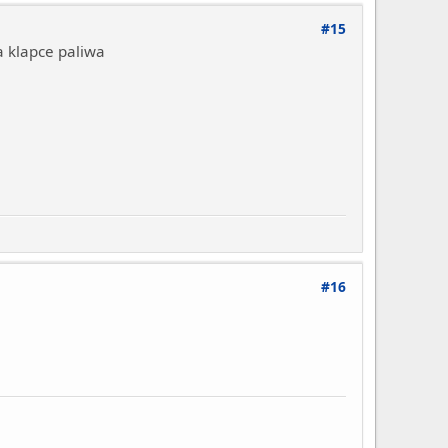
#15
na klapce paliwa
#16