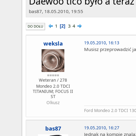
Daewoo tico było a teraz 
bas87, 18.05.2010, 19:55
1
3
4
2
DO DOŁU
weksla
19.05.2010, 16:13
Musisz przeprowadzić ja
Weteran / 278
Mondeo 2.0 TDCI
TITANIUM; FOCUS II
ST
Olkusz
Ford Mondeo 2.0 TDCI 130ps 
bas87
19.05.2010, 16:27
Jednak na kompie znalaz