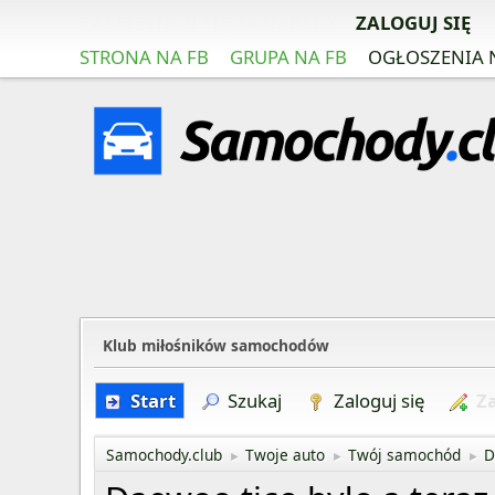
ZAREJESTRUJ SIĘ ZA DARMO
ZALOGUJ SIĘ
STRONA NA FB
GRUPA NA FB
OGŁOSZENIA 
Klub miłośników samochodów
Start
Szukaj
Zaloguj się
Za
Samochody.club
Twoje auto
Twój samochód
D
►
►
►