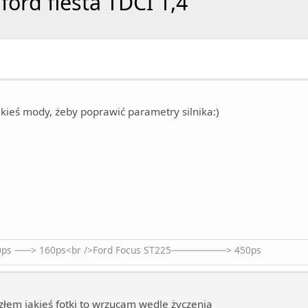
ford fiesta TDCI 1,4
kieś mody, żeby poprawić parametry silnika:)
------> 160ps<br />Ford Focus ST225--------------------> 450ps
łem jakieś fotki to wrzucam wedle życzenia