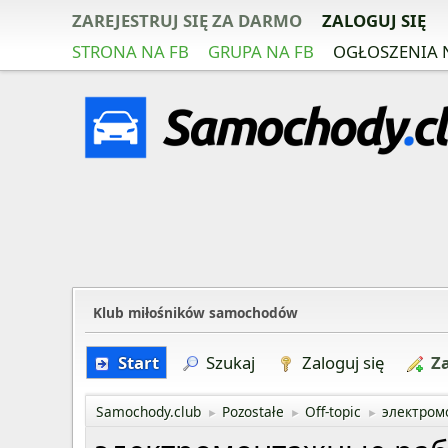
ZAREJESTRUJ SIĘ ZA DARMO
ZALOGUJ SIĘ
STRONA NA FB
GRUPA NA FB
OGŁOSZENIA 
Klub miłośników samochodów
Start
Szukaj
Zaloguj się
Za
Samochody.club
Pozostałe
Off-topic
электром
►
►
►