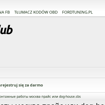
NA FB
TŁUMACZ KODÓW OBD
FORDTUNING.PL
rejestruj się za darmo
онтажные работы москва прайс или dog-house.sbs