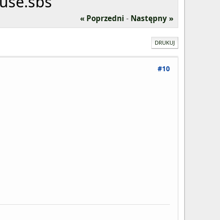
use.sbs
« Poprzedni
-
Następny »
DRUKUJ
#10