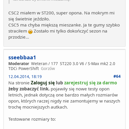
CSC2 miałem w ST200, super opona. Na mokrym mi
się świetnie jeździło.
CSC5 ma chyba miększą mieszanke. Ja te gumy szybko
straciłem
Zostało mi tylko dokończyć sezon na
przodzie...
sseebbaa1
Moderator
Weteran / 177
ST220 3.0 V6 / S-Max mk2 2.0
TDCi PowerShift
Gorzów
#64
12.04.2014, 18:19
Na stronie
Zaloguj się
lub
zarejestruj się za darmo
żeby zobaczyć link.
pojawiły się nowe testy opon
letnich, jednak dotyczą one bardzo małych rozmiarów
opon, których raczej nigdy nie zamontujemy w naszych
trochę mocniejszych autkach.
Testowane rozmiary to: