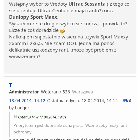
Wstępny wybór to Vredoty
Ultrac Sessanta
( z tego co
sie orientuje Ultrac Cento nie maja rantu?) oraz
Dunlopy Sport Maxx
.
Słyszałem ze te drugie szybko sie kończą - prawda to?
Licze że coś doradzicie
Natknąlem się ostatnio w sieci na używki Sport Maxxy
2x6mm i 2x6,5. Nie znam DOT. Jedna ma ponoć
delikatnie uszkodzony rant...moze być problem z
wyważeniem?
T
Administrator
Weteran / 536
Warszawa
#68
18.04.2014, 14:12
Ostatnia edycja
: 18.04.2014, 14:14
by badger
Cytat: JAM w 17.04.2014, 19:01
Priorytetem jest dobra ale cicha praca. Ważne żeby miały rant
ochronny.
Napisz jakiś masz budżet, to łatwiej będzie co doradzić.