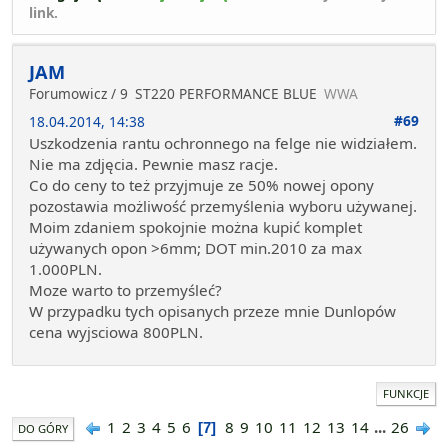
link.
JAM
Forumowicz / 9
ST220 PERFORMANCE BLUE
WWA
#69
18.04.2014, 14:38
Uszkodzenia rantu ochronnego na felge nie widziałem.
Nie ma zdjęcia. Pewnie masz racje.
Co do ceny to też przyjmuje ze 50% nowej opony
pozostawia możliwość przemyślenia wyboru używanej.
Moim zdaniem spokojnie można kupić komplet
używanych opon >6mm; DOT min.2010 za max
1.000PLN.
Moze warto to przemyśleć?
W przypadku tych opisanych przeze mnie Dunlopów
cena wyjsciowa 800PLN.
FUNKCJE
1
2
3
4
5
6
8
9
10
11
12
13
14
...
26
7
DO GÓRY