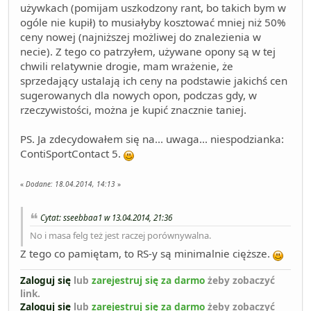
używkach (pomijam uszkodzony rant, bo takich bym w
ogóle nie kupił) to musiałyby kosztować mniej niż 50%
ceny nowej (najniższej możliwej do znalezienia w
necie). Z tego co patrzyłem, używane opony są w tej
chwili relatywnie drogie, mam wrażenie, że
sprzedający ustalają ich ceny na podstawie jakichś cen
sugerowanych dla nowych opon, podczas gdy, w
rzeczywistości, można je kupić znacznie taniej.
PS. Ja zdecydowałem się na... uwaga... niespodzianka:
ContiSportContact 5.
«
Dodane:
18.04.2014, 14:13
»
Cytat: sseebbaa1 w 13.04.2014, 21:36
No i masa felg też jest raczej porównywalna.
Z tego co pamiętam, to RS-y są minimalnie cięższe.
Zaloguj się
lub
zarejestruj się za darmo
żeby zobaczyć
link.
Zaloguj się
lub
zarejestruj się za darmo
żeby zobaczyć