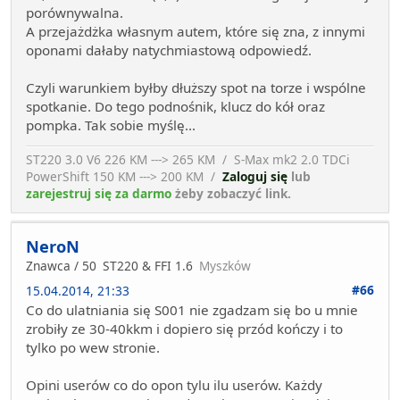
porównywalna.
A przejażdżka własnym autem, które się zna, z innymi
oponami dałaby natychmiastową odpowiedź.
Czyli warunkiem byłby dłuższy spot na torze i wspólne
spotkanie. Do tego podnośnik, klucz do kół oraz
pompka. Tak sobie myślę...
ST220 3.0 V6 226 KM ---> 265 KM / S-Max mk2 2.0 TDCi
PowerShift 150 KM ---> 200 KM /
Zaloguj się
lub
zarejestruj się za darmo
żeby zobaczyć link.
NeroN
Znawca / 50
ST220 & FFI 1.6
Myszków
#66
15.04.2014, 21:33
Co do ulatniania się S001 nie zgadzam się bo u mnie
zrobiły ze 30-40kkm i dopiero się przód kończy i to
tylko po wew stronie.
Opini userów co do opon tylu ilu userów. Każdy