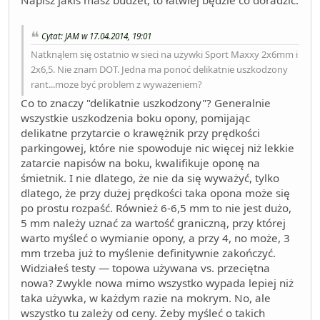
Cytat: JAM w 17.04.2014, 19:01
Natknąlem się ostatnio w sieci na używki Sport Maxxy 2x6mm i
2x6,5. Nie znam DOT. Jedna ma ponoć delikatnie uszkodzony
rant...moze być problem z wyważeniem?
Co to znaczy "delikatnie uszkodzony"? Generalnie
wszystkie uszkodzenia boku opony, pomijając
delikatne przytarcie o krawężnik przy prędkości
parkingowej, które nie spowoduje nic więcej niż lekkie
zatarcie napisów na boku, kwalifikuje oponę na
śmietnik. I nie dlatego, że nie da się wyważyć, tylko
dlatego, że przy dużej prędkości taka opona może się
po prostu rozpaść. Również 6-6,5 mm to nie jest dużo,
5 mm należy uznać za wartość graniczną, przy której
warto myśleć o wymianie opony, a przy 4, no może, 3
mm trzeba już to myślenie definitywnie zakończyć.
Widziałeś testy — topowa używana vs. przeciętna
nowa? Zwykle nowa mimo wszystko wypada lepiej niż
taka używka, w każdym razie na mokrym. No, ale
wszystko tu zależy od ceny. Żeby myśleć o takich