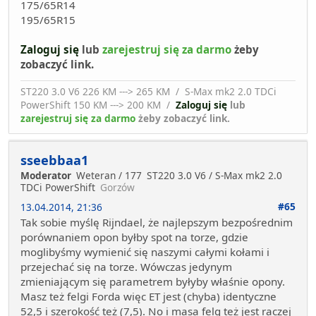
175/65R14
195/65R15
Zaloguj się
lub
zarejestruj się za darmo
żeby
zobaczyć link.
ST220 3.0 V6 226 KM ---> 265 KM / S-Max mk2 2.0 TDCi
PowerShift 150 KM ---> 200 KM /
Zaloguj się
lub
zarejestruj się za darmo
żeby zobaczyć link.
sseebbaa1
Moderator
Weteran / 177
ST220 3.0 V6 / S-Max mk2 2.0
TDCi PowerShift
Gorzów
#65
13.04.2014, 21:36
Tak sobie myślę Rijndael, że najlepszym bezpośrednim
porównaniem opon byłby spot na torze, gdzie
moglibyśmy wymienić się naszymi całymi kołami i
przejechać się na torze. Wówczas jedynym
zmieniającym się parametrem byłyby właśnie opony.
Masz też felgi Forda więc ET jest (chyba) identyczne
52,5 i szerokość też (7,5). No i masa felg też jest raczej