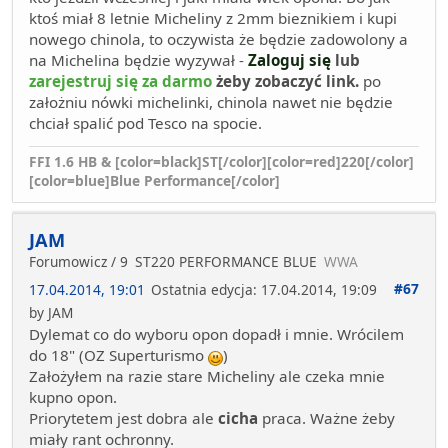
ktoś miał 8 letnie Micheliny z 2mm bieznikiem i kupi
nowego chinola, to oczywista że będzie zadowolony a
na Michelina będzie wyzywał -
Zaloguj się
lub
zarejestruj się za darmo
żeby zobaczyć link.
po
założniu nówki michelinki, chinola nawet nie będzie
chciał spalić pod Tesco na spocie.
FFI 1.6 HB & [color=black]ST[/color][color=red]220[/color]
[color=blue]Blue Performance[/color]
JAM
Forumowicz / 9
ST220 PERFORMANCE BLUE
WWA
#67
17.04.2014, 19:01
Ostatnia edycja
: 17.04.2014, 19:09
by JAM
Dylemat co do wyboru opon dopadł i mnie. Wrócilem
do 18" (OZ Superturismo
)
Założyłem na razie stare Micheliny ale czeka mnie
kupno opon.
Priorytetem jest dobra ale
cicha
praca. Ważne żeby
miały rant ochronny.