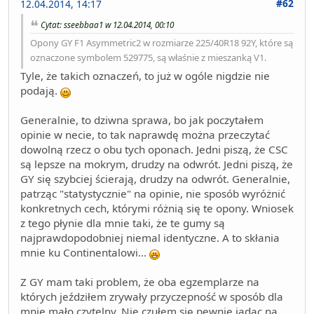
#62
12.04.2014, 14:17
Cytat: sseebbaa1 w 12.04.2014, 00:10
Opony GY F1 Asymmetric2 w rozmiarze 225/40R18 92Y, które są
oznaczone symbolem 529775, są właśnie z mieszanką V1.
Tyle, że takich oznaczeń, to już w ogóle nigdzie nie
podają.
Generalnie, to dziwna sprawa, bo jak poczytałem
opinie w necie, to tak naprawdę można przeczytać
dowolną rzecz o obu tych oponach. Jedni piszą, że CSC
są lepsze na mokrym, drudzy na odwrót. Jedni piszą, że
GY się szybciej ścierają, drudzy na odwrót. Generalnie,
patrząc "statystycznie" na opinie, nie sposób wyróżnić
konkretnych cech, którymi różnią się te opony. Wniosek
z tego płynie dla mnie taki, że te gumy są
najprawdopodobniej niemal identyczne. A to skłania
mnie ku Continentalowi...
Z GY mam taki problem, że oba egzemplarze na
których jeździłem zrywały przyczepność w sposób dla
mnie mało czytelny. Nie czułem się pewnie jadąc na