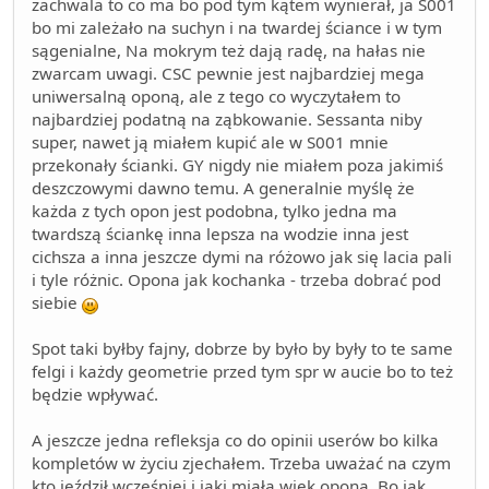
zachwala to co ma bo pod tym kątem wynierał, ja S001
bo mi zależało na suchyn i na twardej ściance i w tym
sągenialne, Na mokrym też dają radę, na hałas nie
zwarcam uwagi. CSC pewnie jest najbardziej mega
uniwersalną oponą, ale z tego co wyczytałem to
najbardziej podatną na ząbkowanie. Sessanta niby
super, nawet ją miałem kupić ale w S001 mnie
przekonały ścianki. GY nigdy nie miałem poza jakimiś
deszczowymi dawno temu. A generalnie myślę że
każda z tych opon jest podobna, tylko jedna ma
twardszą ściankę inna lepsza na wodzie inna jest
cichsza a inna jeszcze dymi na różowo jak się lacia pali
i tyle różnic. Opona jak kochanka - trzeba dobrać pod
siebie
Spot taki byłby fajny, dobrze by było by były to te same
felgi i każdy geometrie przed tym spr w aucie bo to też
będzie wpływać.
A jeszcze jedna refleksja co do opinii userów bo kilka
kompletów w życiu zjechałem. Trzeba uważać na czym
kto jeździł wcześniej i jaki miała wiek opona. Bo jak