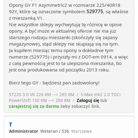
Opony GY F1 Asymmetric2 w rozmiarze 225/40R18
92Y, które są oznaczone symbolem
529775
, są właśnie
z mieszanką V1.
Nie wszystkie sklepy wychwytują tę różnicę w opisie
opony. A być może w aktualnej ofercie nie ma już
starszego rodzaju mieszanki (skończyły się zapasy
magazynowe), stąd sklepy nie skupiają się na tym.
Ja kupiłem miesiąc temu opony o dokładnie tym
numerze (529775) i przyszły mi z DOT-em 0914, a więc
z całą pewnością jest to ta ulepszona mieszanka, bo
jest ona produkowana od początku 2013 roku.
Bierz tego GY - będziesz pan zadowolony!
ST220 3.0 V6 226 KM ---> 265 KM / S-Max mk2 2.0 TDCi
PowerShift 150 KM ---> 200 KM /
Zaloguj się
lub
zarejestruj się za darmo
żeby zobaczyć link.
T
Administrator
Weteran / 536
Warszawa