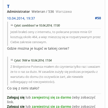
T
Administrator
Weteran / 536
Warszawa
#50
10.04.2014, 19:37
Cytat: sseebbaa1 w 10.04.2014, 17:00
Jeżeli brałeś ceny z internetu, to polecane przeze mnie GY
kosztują około 464, a więc mieszczą się w rozpatrywanym przez
Ciebie zakresie cenowym.
Gdzie można je kupić w takiej cenie?
Cytat: TAM w 10.04.2014, 17:04
Z Bridgestone Potenza miałem do czynienia tylko raz i uważam
że to o raz za dużo. W zasadzie zużyły się podczas przejazdu z
warsztatu do domu (to oczywiście żart, ale niewiele
odbiegający od rzeczywistości).
Co się z nimi stało?
Zaloguj się
lub
zarejestruj się za darmo
żeby zobaczyć
link.
Zaloguj się
lub
zarejestruj się za darmo
żeby zobaczyć