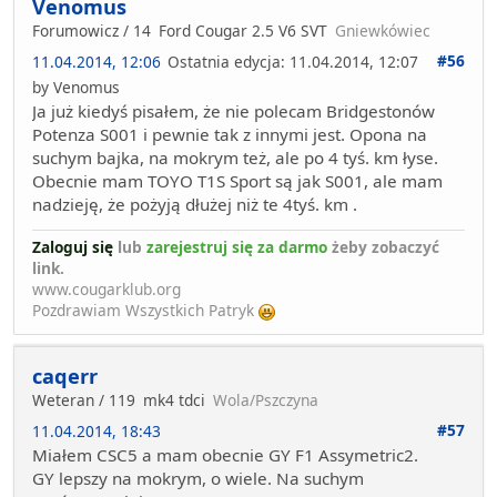
Venomus
Forumowicz / 14
Ford Cougar 2.5 V6 SVT
Gniewkówiec
#56
11.04.2014, 12:06
Ostatnia edycja
: 11.04.2014, 12:07
by Venomus
Ja już kiedyś pisałem, że nie polecam Bridgestonów
Potenza S001 i pewnie tak z innymi jest. Opona na
suchym bajka, na mokrym też, ale po 4 tyś. km łyse.
Obecnie mam TOYO T1S Sport są jak S001, ale mam
nadzieję, że pożyją dłużej niż te 4tyś. km .
Zaloguj się
lub
zarejestruj się za darmo
żeby zobaczyć
link.
www.cougarklub.org
Pozdrawiam Wszystkich Patryk
caqerr
Weteran / 119
mk4 tdci
Wola/Pszczyna
#57
11.04.2014, 18:43
Miałem CSC5 a mam obecnie GY F1 Assymetric2.
GY lepszy na mokrym, o wiele. Na suchym