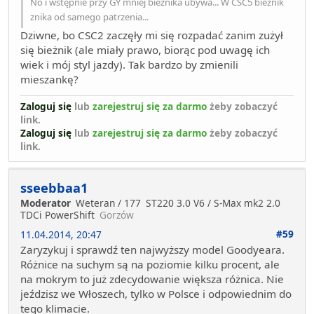
No i wstępnie przy GY mniej bieżnika ubywa... W CSC5 bieżnik
znika od samego patrzenia...
Dziwne, bo CSC2 zaczęły mi się rozpadać zanim zużył
się bieżnik (ale miały prawo, biorąc pod uwagę ich
wiek i mój styl jazdy). Tak bardzo by zmienili
mieszankę?
Zaloguj się
lub
zarejestruj się za darmo
żeby zobaczyć
link.
Zaloguj się
lub
zarejestruj się za darmo
żeby zobaczyć
link.
sseebbaa1
Moderator
Weteran / 177
ST220 3.0 V6 / S-Max mk2 2.0
TDCi PowerShift
Gorzów
#59
11.04.2014, 20:47
Zaryzykuj i sprawdź ten najwyższy model Goodyeara.
Różnice na suchym są na poziomie kilku procent, ale
na mokrym to już zdecydowanie większa różnica. Nie
jeździsz we Włoszech, tylko w Polsce i odpowiednim do
tego klimacie.