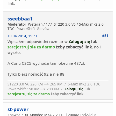
link.
sseebbaa1
Moderator
Weteran / 177
ST220 3.0 V6 / S-Max mk2 2.0
TDCi PowerShift
Gorzów
#51
10.04.2014, 19:51
Wpisałem odpowiedni rozmiar w
Zaloguj się
lub
zarejestruj się za darmo
żeby zobaczyć link.
no i
wyszło.
A Conti CSC5 wychodzi tam obecnie 487zł.
Tylko bierz nośność 92 a nie 88.
ST220 3.0 V6 226 KM ---> 265 KM / S-Max mk2 2.0 TDCi
PowerShift 150 KM ---> 200 KM /
Zaloguj się
lub
zarejestruj się za darmo
żeby zobaczyć link.
st-power
Znawca / 90
Mondeo MK4 2.2 TDCi 200KM Indyvidual