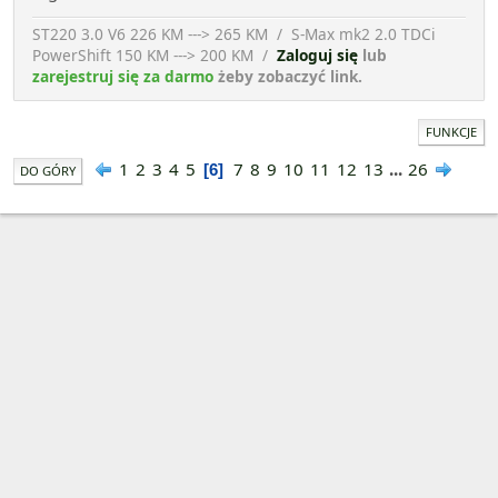
ST220 3.0 V6 226 KM ---> 265 KM / S-Max mk2 2.0 TDCi
PowerShift 150 KM ---> 200 KM /
Zaloguj się
lub
zarejestruj się za darmo
żeby zobaczyć link.
FUNKCJE
1
2
3
4
5
7
8
9
10
11
12
13
...
26
6
DO GÓRY