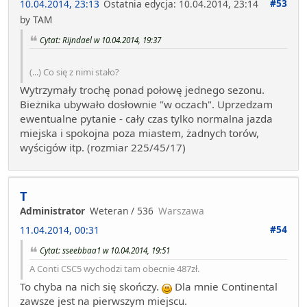
#53
10.04.2014, 23:13
Ostatnia edycja
: 10.04.2014, 23:14
by TAM
Cytat: Rijndael w 10.04.2014, 19:37
(...) Co się z nimi stało?
Wytrzymały trochę ponad połowę jednego sezonu.
Bieżnika ubywało dosłownie "w oczach". Uprzedzam
ewentualne pytanie - cały czas tylko normalna jazda
miejska i spokojna poza miastem, żadnych torów,
wyścigów itp. (rozmiar 225/45/17)
T
Administrator
Weteran / 536
Warszawa
#54
11.04.2014, 00:31
Cytat: sseebbaa1 w 10.04.2014, 19:51
A Conti CSC5 wychodzi tam obecnie 487zł.
To chyba na nich się skończy.
Dla mnie Continental
zawsze jest na pierwszym miejscu.