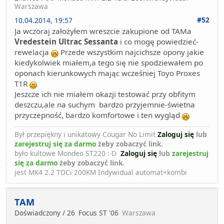
Warszawa
#52
10.04.2014, 19:57
Ja wczoraj założyłem wreszcie zakupione od TAMa
Vredestein Ultrac Sessanta
i co mogę powiedzieć-
rewelacja
Przede wszystkim najcichsze opony jakie
kiedykolwiek miałem,a tego się nie spodziewałem po
oponach kierunkowych mając wcześniej Toyo Proxes
T1R
Jeszcze ich nie miałem okazji testować przy obfitym
deszczu,ale na suchym bardzo przyjemnie-świetna
przyczepność, bardzo komfortowe i ten wygląd
Był przepiękny i unikatowy Cougar No Limit
Zaloguj się
lub
zarejestruj się za darmo
żeby zobaczyć link.
było kultowe Mondeo ST220 :-D
Zaloguj się
lub
zarejestruj
się za darmo
żeby zobaczyć link.
jest MK4 2.2 TDCi 200KM Indywidual automat+kombi
TAM
Doświadczony / 26
Focus ST '06
Warszawa