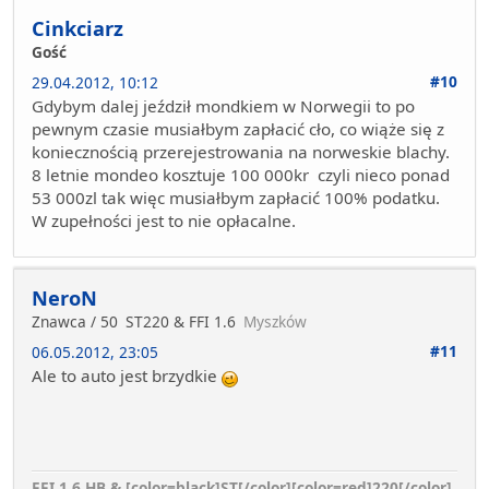
Cinkciarz
Gość
#10
29.04.2012, 10:12
Gdybym dalej jeździł mondkiem w Norwegii to po
pewnym czasie musiałbym zapłacić cło, co wiąże się z
koniecznością przerejestrowania na norweskie blachy.
8 letnie mondeo kosztuje 100 000kr czyli nieco ponad
53 000zl tak więc musiałbym zapłacić 100% podatku.
W zupełności jest to nie opłacalne.
NeroN
Znawca / 50
ST220 & FFI 1.6
Myszków
#11
06.05.2012, 23:05
Ale to auto jest brzydkie
FFI 1.6 HB & [color=black]ST[/color][color=red]220[/color]