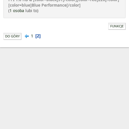
[color=blue]Blue Performance[/color]
(
1 osoba
lubi to)
FUNKCJE
1
2
DO GÓRY