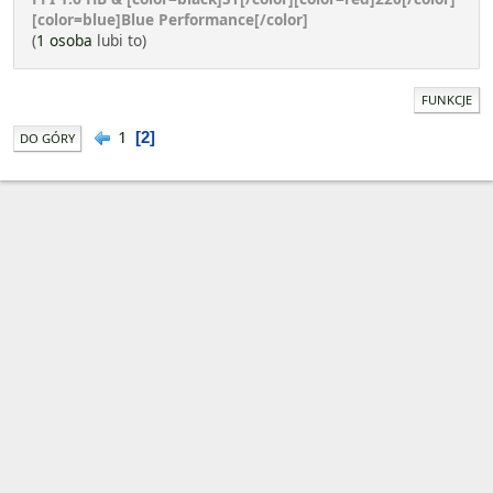
[color=blue]Blue Performance[/color]
(
1 osoba
lubi to)
FUNKCJE
1
2
DO GÓRY