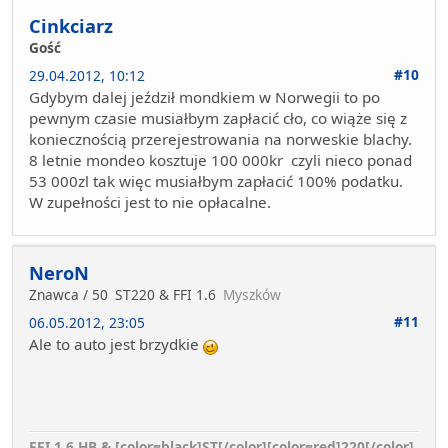
Cinkciarz
Gość
#10
29.04.2012, 10:12
Gdybym dalej jeździł mondkiem w Norwegii to po
pewnym czasie musiałbym zapłacić cło, co wiąże się z
koniecznością przerejestrowania na norweskie blachy.
8 letnie mondeo kosztuje 100 000kr czyli nieco ponad
53 000zl tak więc musiałbym zapłacić 100% podatku.
W zupełności jest to nie opłacalne.
NeroN
Znawca / 50
ST220 & FFI 1.6
Myszków
#11
06.05.2012, 23:05
Ale to auto jest brzydkie
FFI 1.6 HB & [color=black]ST[/color][color=red]220[/color]