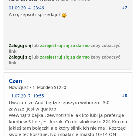
#7
01.09.2014, 23:46
A co, zepsuł i sprzedaje?
Zaloguj się
lub
zarejestruj się za darmo
żeby zobaczyć
link.
Zaloguj się
lub
zarejestruj się za darmo
żeby zobaczyć
link.
Czen
Nowicjusz / 1
Mondeo ST220
#8
11.07.2017, 19:55
Uważam że Audi będzie lepszym wyborem. 3.0
zawsze jest w quattro .
Wewnątrz bajka , zewnętrznie jak kto lubi ja preferuje
kombi w S-line jest kozak. Co do silników to 224 Km ma
jakieś tam bolączki ale który silnik ich nie ma . Rozrząd
swoje też kosztuje. No i spalanie miasto 10-14 ON .