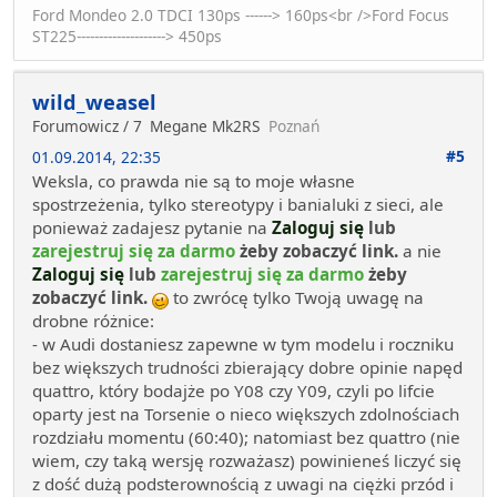
Ford Mondeo 2.0 TDCI 130ps ------> 160ps<br />Ford Focus
ST225--------------------> 450ps
wild_weasel
Forumowicz / 7
Megane Mk2RS
Poznań
#5
01.09.2014, 22:35
Weksla, co prawda nie są to moje własne
spostrzeżenia, tylko stereotypy i banialuki z sieci, ale
ponieważ zadajesz pytanie na
Zaloguj się
lub
zarejestruj się za darmo
żeby zobaczyć link.
a nie
Zaloguj się
lub
zarejestruj się za darmo
żeby
zobaczyć link.
to zwrócę tylko Twoją uwagę na
drobne różnice:
- w Audi dostaniesz zapewne w tym modelu i roczniku
bez większych trudności zbierający dobre opinie napęd
quattro, który bodajże po Y08 czy Y09, czyli po lifcie
oparty jest na Torsenie o nieco większych zdolnościach
rozdziału momentu (60:40); natomiast bez quattro (nie
wiem, czy taką wersję rozważasz) powinieneś liczyć się
z dość dużą podsterownością z uwagi na ciężki przód i