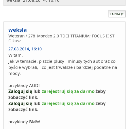
weksla, 27.08.2014, 16:10
FUNKCJE
weksla
Weteran / 278
Mondeo 2.0 TDCI TITANIUM; FOCUS II ST
Olkusz
27.08.2014, 16:10
Witam.
Jak w temacie, piszcie plusy i minusy tych aut oraz co
byście wybrali, i co jest trwalsze i bardziej podatne na
mody.
przykłady AUDI
Zaloguj się
lub
zarejestruj się za darmo
żeby
zobaczyć link.
Zaloguj się
lub
zarejestruj się za darmo
żeby
zobaczyć link.
przykłady BMW