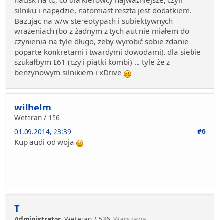
silniku i napędzie, natomiast reszta jest dodatkiem.
Bazując na w/w stereotypach i subiektywnych
wrażeniach (bo z żadnym z tych aut nie miałem do
czynienia na tyle długo, żeby wyrobić sobie zdanie
poparte konkretami i twardymi dowodami), dla siebie
szukałbym E61 (czyli piątki kombi) ... tyle że z
benzynowym silnikiem i xDrive
wilhelm
Weteran / 156
#6
01.09.2014, 23:39
Kup audi od woja
T
Administrator
Weteran / 536
Warszawa