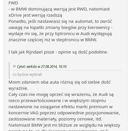
FWD
- w BMW dominującą wersją jest RWD, natomiast
xDrive jest wersją rzadszą
Ponadto, jeśli nastawiasz się na automat, to zwróć
uwagę na łopatki zmiany biegów przy kierownicy -
wydaje mi się, że przy tiptronicu w Audi występują
znacznie częściej niż w steptronicu w BMW.
I tak jak Rijndael pisze - opinie są dość podobne.
Cytat: weksla w 27.08.2014, 16:10
co byście wybrali
Moim zdaniem oba auta różnią się od siebie dość
wyraźnie.
Cały czas nie mogę oprzeć się wrażeniu, że Audi są
nieco przewartościowane i w większym stopniu
nastawione na osiąganie efektu marki premium w
koncernie VAG poprzez odpowiednie pozycjonowanie,
zastosowane materiały, poziomy cenowe, itd.
Natomiast BMW jest mi bliższe ze względu na większy
nacisk na to, co dla kierowcy najważniejsze, czyli