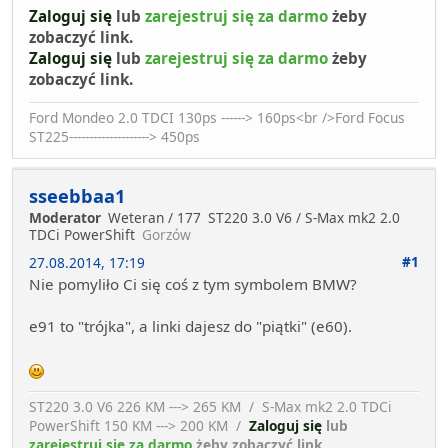
Zaloguj się
lub
zarejestruj się za darmo
żeby
zobaczyć link.
Zaloguj się
lub
zarejestruj się za darmo
żeby
zobaczyć link.
Ford Mondeo 2.0 TDCI 130ps ------> 160ps<br />Ford Focus
ST225--------------------> 450ps
sseebbaa1
Moderator
Weteran / 177
ST220 3.0 V6 / S-Max mk2 2.0
TDCi PowerShift
Gorzów
#1
27.08.2014, 17:19
Nie pomyliło Ci się coś z tym symbolem BMW?
e91 to "trójka", a linki dajesz do "piątki" (e60).
ST220 3.0 V6 226 KM ---> 265 KM / S-Max mk2 2.0 TDCi
PowerShift 150 KM ---> 200 KM /
Zaloguj się
lub
zarejestruj się za darmo
żeby zobaczyć link.