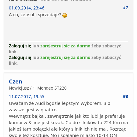
#7
01.09.2014, 23:46
A co, zepsuł i sprzedaje?
Zaloguj się
lub
zarejestruj się za darmo
żeby zobaczyć
link.
Zaloguj się
lub
zarejestruj się za darmo
żeby zobaczyć
link.
Czen
Nowicjusz / 1
Mondeo ST220
#8
11.07.2017, 19:55
Uważam że Audi będzie lepszym wyborem. 3.0
zawsze jest w quattro .
Wewnątrz bajka , zewnętrznie jak kto lubi ja preferuje
kombi w S-line jest kozak. Co do silników to 224 Km ma
jakieś tam bolączki ale który silnik ich nie ma . Rozrząd
swoje też kosztuje. No i spalanie miasto 10-14 ON .