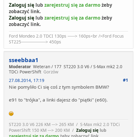
Zaloguj się
lub
zarejestruj się za darmo
żeby
zobaczyć link.
Zaloguj się
lub
zarejestruj się za darmo
żeby
zobaczyć link.
Ford Mondeo 2.0 TDCI 130ps ------> 160ps<br />Ford Focus
ST225--------------------> 450ps
sseebbaa1
Moderator
Weteran / 177
ST220 3.0 V6 / S-Max mk2 2.0
TDCi PowerShift
Gorzów
#1
27.08.2014, 17:19
Nie pomyliło Ci się coś z tym symbolem BMW?
e91 to "trójka", a linki dajesz do "piątki" (e60).
ST220 3.0 V6 226 KM ---> 265 KM / S-Max mk2 2.0 TDCi
PowerShift 150 KM ---> 200 KM /
Zaloguj się
lub
zarejestruj się za darmo
żeby zobaczyć link.