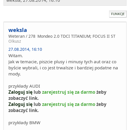
weksla, 27.08.2014, 16:10
FUNKCJE
weksla
Weteran / 278
Mondeo 2.0 TDCI TITANIUM; FOCUS II ST
Olkusz
27.08.2014, 16:10
Witam.
Jak w temacie, piszcie plusy i minusy tych aut oraz co
byście wybrali, i co jest trwalsze i bardziej podatne na
mody.
przykłady AUDI
Zaloguj się
lub
zarejestruj się za darmo
żeby
zobaczyć link.
Zaloguj się
lub
zarejestruj się za darmo
żeby
zobaczyć link.
przykłady BMW