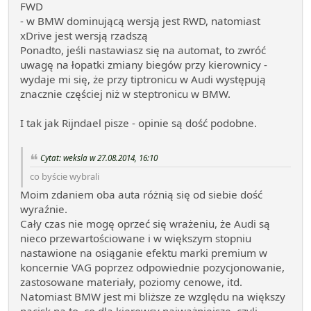
FWD
- w BMW dominującą wersją jest RWD, natomiast
xDrive jest wersją rzadszą
Ponadto, jeśli nastawiasz się na automat, to zwróć
uwagę na łopatki zmiany biegów przy kierownicy -
wydaje mi się, że przy tiptronicu w Audi występują
znacznie częściej niż w steptronicu w BMW.
I tak jak Rijndael pisze - opinie są dość podobne.
Cytat: weksla w 27.08.2014, 16:10
co byście wybrali
Moim zdaniem oba auta różnią się od siebie dość
wyraźnie.
Cały czas nie mogę oprzeć się wrażeniu, że Audi są
nieco przewartościowane i w większym stopniu
nastawione na osiąganie efektu marki premium w
koncernie VAG poprzez odpowiednie pozycjonowanie,
zastosowane materiały, poziomy cenowe, itd.
Natomiast BMW jest mi bliższe ze względu na większy
nacisk na to, co dla kierowcy najważniejsze, czyli