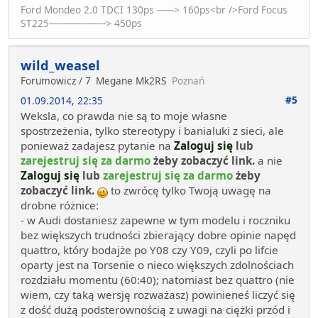
Ford Mondeo 2.0 TDCI 130ps ------> 160ps<br />Ford Focus
ST225--------------------> 450ps
wild_weasel
Forumowicz / 7
Megane Mk2RS
Poznań
#5
01.09.2014, 22:35
Weksla, co prawda nie są to moje własne
spostrzeżenia, tylko stereotypy i banialuki z sieci, ale
ponieważ zadajesz pytanie na
Zaloguj się
lub
zarejestruj się za darmo
żeby zobaczyć link.
a nie
Zaloguj się
lub
zarejestruj się za darmo
żeby
zobaczyć link.
to zwrócę tylko Twoją uwagę na
drobne różnice:
- w Audi dostaniesz zapewne w tym modelu i roczniku
bez większych trudności zbierający dobre opinie napęd
quattro, który bodajże po Y08 czy Y09, czyli po lifcie
oparty jest na Torsenie o nieco większych zdolnościach
rozdziału momentu (60:40); natomiast bez quattro (nie
wiem, czy taką wersję rozważasz) powinieneś liczyć się
z dość dużą podsterownością z uwagi na ciężki przód i