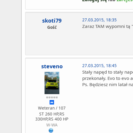
skoti79
27.03.2015, 18:35
Zaraz TAM wypomni tą 
Gość
steveno
27.03.2015, 18:45
Stały napęd to stały nap
przekonały. Evo to evo 
Ps. Będziesz nim latał n
Weteran / 107
ST 260 HP,RS
330HP,RS 400 HP
W-WA