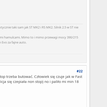
tycznie taki sam jak ST MK2 i RS MK2. Silnik 2.5 w ST nie
ymi hamulcami. Mimo to i mimo przewagi mocy 390/215
 Evo za fajne auto.
#22
top trzeba butować. Człowiek się czuje jak w Fast
ja się czepiała non stop) no i paliło mi min 18