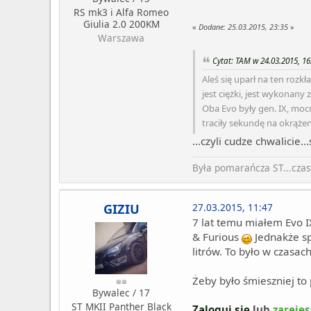
RS mk3 i Alfa Romeo
Giulia 2.0 200KM
«
Dodane:
25.03.2015, 23:35
»
Warszawa
Cytat: TAM w 24.03.2015, 16
Aleś się uparł na ten rozkł
jest ciężki, jest wykonany
Oba Evo były gen. IX, mo
traciły sekundę na okrąże
...czyli cudze chwalicie.
Była pomarańcza ST...czas
GIZIU
27.03.2015, 11:47
7 lat temu miałem Evo I
& Furious
Jednakże sp
litrów. To było w czasa
Żeby było śmieszniej to
Bywalec / 17
ST MKII Panther Black
Zaloguj się
lub
zarejes