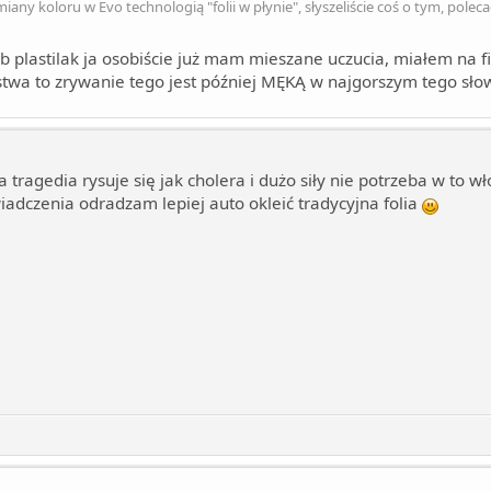
iany koloru w Evo technologią "folii w płynie", słyszeliście coś o tym, poleca
 lub plastilak ja osobiście już mam mieszane uczucia, miałem na fi
twa to zrywanie tego jest później MĘKĄ w najgorszym tego sło
a tragedia rysuje się jak cholera i dużo siły nie potrzeba w to 
iadczenia odradzam lepiej auto okleić tradycyjna folia