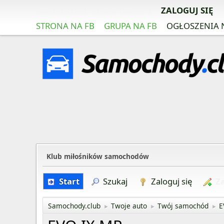
ZAREJESTRUJ SIĘ ZA DARMO
ZALOGUJ SIĘ
STRONA NA FB
GRUPA NA FB
OGŁOSZENIA 
Klub miłośników samochodów
Start
Szukaj
Zaloguj się
Za
Samochody.club
Twoje auto
Twój samochód
E
►
►
►