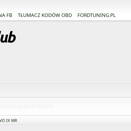
NA FB
TŁUMACZ KODÓW OBD
FORDTUNING.PL
rejestruj się za darmo
VO IX MR