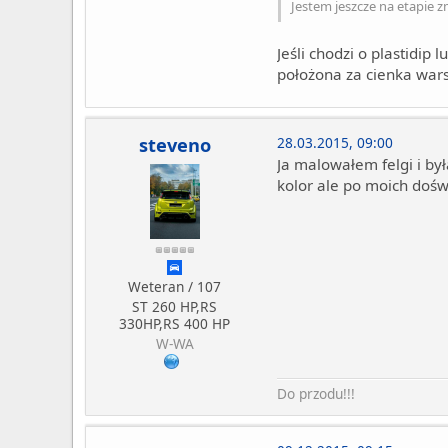
Jestem jeszcze na etapie zm
Jeśli chodzi o plastidip
położona za cienka wars
steveno
28.03.2015, 09:00
Ja malowałem felgi i był
kolor ale po moich dośw
Weteran / 107
ST 260 HP,RS
330HP,RS 400 HP
W-WA
Do przodu!!!