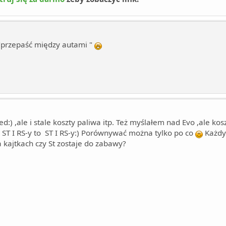
"przepaść między autami "
ed:) ,ale i stale koszty paliwa itp. Też myślałem nad Evo ,ale 
a ST I RS-y to ST I RS-y:) Porównywać można tylko po co
Każdy 
a kajtkach czy St zostaje do zabawy?