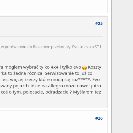
#25
ia w porównaniu do Rs-a mnie przekonały. Evo to evo a ST I
a mogłem wybrać tylko 4x4 i tylko evo
Koszty
'ka to żadna różnica. Serwisowanie to już co
 jest więcej rzeczy które mogą się roz*****. Evo
owany pojazd i idzie na allegro może nawet jutro
e coś o tym, polecacie, odradzacie ? Myślałem też
#26