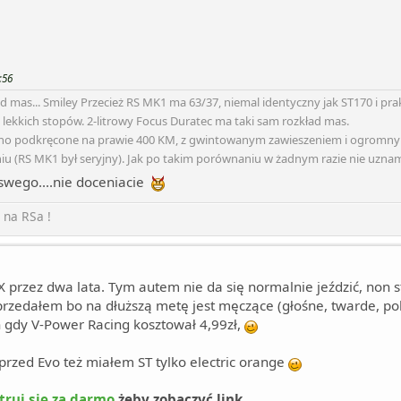
:56
ad mas... Smiley Przecież RS MK1 ma 63/37, niemal identyczny jak ST170 i prak
 z lekkich stopów. 2-litrowy Focus Duratec ma taki sam rozkład mas.
cno podkręcone na prawie 400 KM, z gwintowanym zawieszeniem i ogromn
niu (RS MK1 był seryjny). Jak po takim porównaniu w żadnym razie nie uznam
..swego....nie doceniacie
 na RSa !
X przez dwa lata. Tym autem nie da się normalnie jeździć, non s
rzedałem bo na dłuższą metę jest męczące (głośne, twarde, polic
ch gdy V-Power Racing kosztował 4,99zł,
 przed Evo też miałem ST tylko electric orange
truj się za darmo
żeby zobaczyć link.