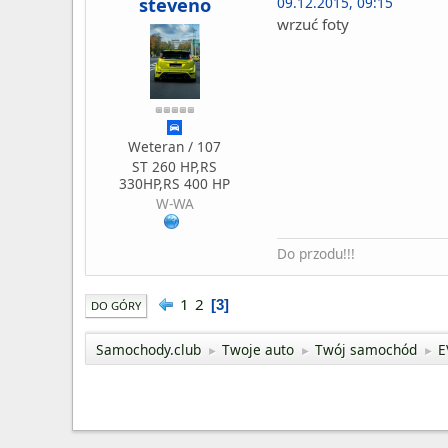
steveno
09.12.2015, 09:15
wrzuć foty
Weteran / 107
ST 260 HP,RS
330HP,RS 400 HP
W-WA
Do przodu!!!
1
2
3
DO GÓRY
Samochody.club
Twoje auto
Twój samochód
E
►
►
►