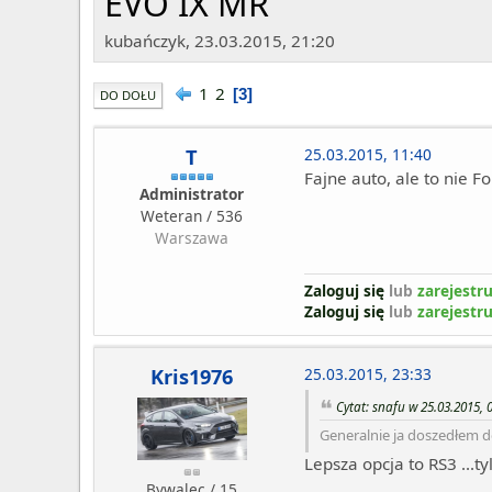
EVO IX MR
kubańczyk, 23.03.2015, 21:20
1
2
3
DO DOŁU
T
25.03.2015, 11:40
Fajne auto, ale to nie 
Administrator
Weteran / 536
Warszawa
Zaloguj się
lub
zarejestru
Zaloguj się
lub
zarejestru
Kris1976
25.03.2015, 23:33
Cytat: snafu w 25.03.2015, 
Generalnie ja doszedłem do
Lepsza opcja to RS3 ...t
Bywalec / 15