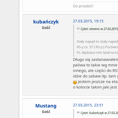
Do przodu!!!
kubańczyk
27.03.2015, 19:15
Gość
Cytat: steveno w 27.03.2015
Stały napęd to stały naped
RS-y to ST I RS-y:) Porów
Ps. Będziesz nim latał na 
Długo się zastanawiałe
paliwa to takie wg mnie
innego, ale części do RS
idzie do zabaw itp. tam 
Jestem jeszcze na etap
o kolorze takim jaki jes
Mustang
27.03.2015, 23:51
Gość
Cytat: kubańczyk w 27.03.20