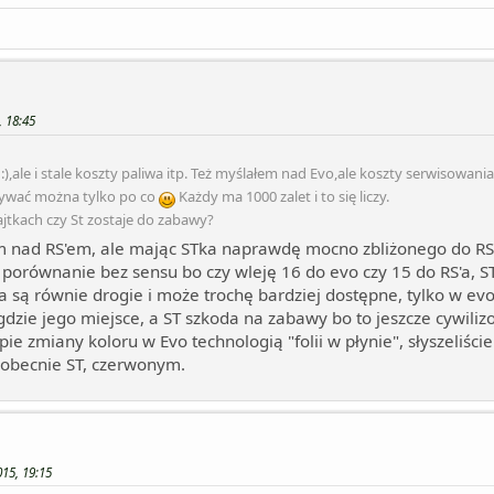
, 18:45
:),ale i stale koszty paliwa itp. Też myślałem nad Evo,ale koszty serwisowan
nywać można tylko po co
Każdy ma 1000 zalet i to się liczy.
kajtkach czy St zostaje do zabawy?
m nad RS'em, ale mając STka naprawdę mocno zbliżonego do RS'
 porównanie bez sensu bo czy wleję 16 do evo czy 15 do RS'a, ST
'a są równie drogie i może trochę bardziej dostępne, tylko w evo
gdzie jego miejsce, a ST szkoda na zabawy bo to jeszcze cywiliz
ie zmiany koloru w Evo technologią "folii w płynie", słyszeliści
t obecnie ST, czerwonym.
15, 19:15