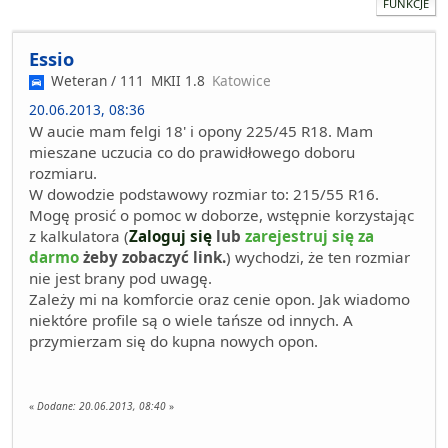
FUNKCJE
Essio
Weteran / 111
MKII 1.8
Katowice
20.06.2013, 08:36
W aucie mam felgi 18' i opony 225/45 R18. Mam
mieszane uczucia co do prawidłowego doboru
rozmiaru.
W dowodzie podstawowy rozmiar to: 215/55 R16.
Mogę prosić o pomoc w doborze, wstępnie korzystając
z kalkulatora (
Zaloguj się
lub
zarejestruj się za
darmo
żeby zobaczyć link.
) wychodzi, że ten rozmiar
nie jest brany pod uwagę.
Zależy mi na komforcie oraz cenie opon. Jak wiadomo
niektóre profile są o wiele tańsze od innych. A
przymierzam się do kupna nowych opon.
«
Dodane:
20.06.2013, 08:40
»