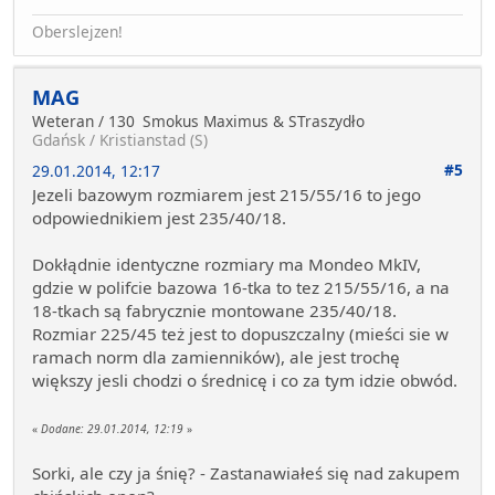
Oberslejzen!
MAG
Weteran / 130
Smokus Maximus & STraszydło
Gdańsk / Kristianstad (S)
#5
29.01.2014, 12:17
Jezeli bazowym rozmiarem jest 215/55/16 to jego
odpowiednikiem jest 235/40/18.
Dokłądnie identyczne rozmiary ma Mondeo MkIV,
gdzie w polifcie bazowa 16-tka to tez 215/55/16, a na
18-tkach są fabrycznie montowane 235/40/18.
Rozmiar 225/45 też jest to dopuszczalny (mieści sie w
ramach norm dla zamienników), ale jest trochę
większy jesli chodzi o średnicę i co za tym idzie obwód.
«
Dodane:
29.01.2014, 12:19
»
Sorki, ale czy ja śnię? - Zastanawiałeś się nad zakupem