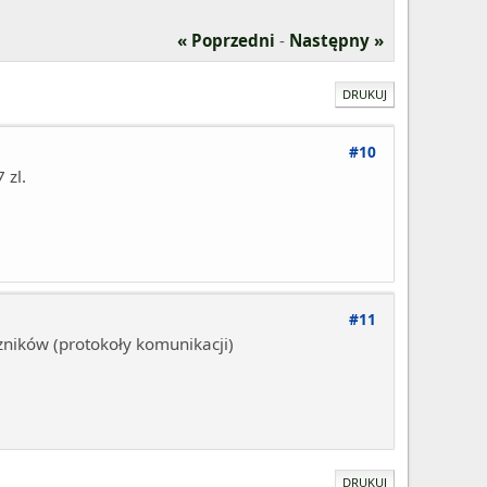
« Poprzedni
-
Następny »
DRUKUJ
#10
 zl.
#11
zników (protokoły komunikacji)
DRUKUJ