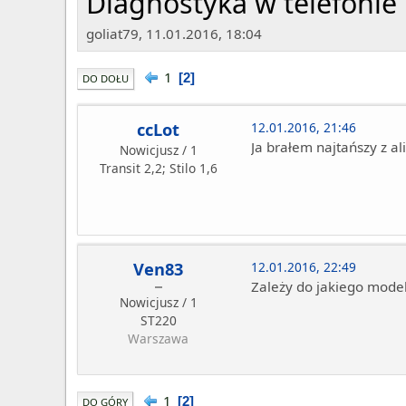
Diagnostyka w telefonie
goliat79, 11.01.2016, 18:04
1
2
DO DOŁU
ccLot
12.01.2016, 21:46
Ja brałem najtańszy z al
Nowicjusz / 1
Transit 2,2; Stilo 1,6
Ven83
12.01.2016, 22:49
Zależy do jakiego model
Nowicjusz / 1
ST220
Warszawa
1
2
DO GÓRY