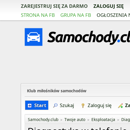
ZAREJESTRUJ SIĘ ZA DARMO
ZALOGUJ SIĘ
STRONA NA FB
GRUPA NA FB
OGŁOSZENIA 
Klub miłośników samochodów
Start
Szukaj
Zaloguj się
Za
Samochody.club
Twoje auto
Eksploatacja
Diag
►
►
►