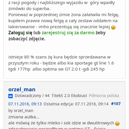
z racji pogody i najbliższego wyjazdu w góry wpadły
zimówki do superba.
Ponieważ w poprzedniej zimie żona załatwiła mi felgę,
kupiłem prawie nową felgę a cały zestaw oddałem na
lakierowanie - imho prezentują się znacznie lepiej
Zaloguj się
lub
zarejestruj się za darmo
żeby
zobaczyć zdjęcie.
istnieje 80 % szans żę kura będzie sprzedawana w
przyszłym roku - będzie albo kia sportage gt line 1.6
tgdi 177hp albo optima sw GT 2.0 t -gdi 245 hp
orzel_man
Doświadczony / 44
TitekS 2.0 Ekobiust
Północna polska
#107
07.11.2016, 09:13
Ostatnia edycja
: 07.11.2016, 09:14
by orzel_man
zmiana autka...
ale mówią że tylko mleko i sok idzie w dwulitrowych
zdecydowanie poszedłbym w optime GT... fajnie