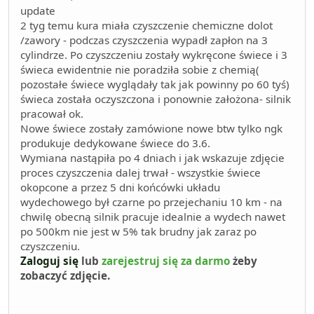
update
2 tyg temu kura miała czyszczenie chemiczne dolot
/zawory - podczas czyszczenia wypadł zapłon na 3
cylindrze. Po czyszczeniu zostały wykręcone świece i 3
świeca ewidentnie nie poradziła sobie z chemią(
pozostałe świece wyglądały tak jak powinny po 60 tyś)
świeca została oczyszczona i ponownie założona- silnik
pracował ok.
Nowe świece zostały zamówione nowe btw tylko ngk
produkuje dedykowane świece do 3.6.
Wymiana nastąpiła po 4 dniach i jak wskazuje zdjęcie
proces czyszczenia dalej trwał - wszystkie świece
okopcone a przez 5 dni końcówki układu
wydechowego był czarne po przejechaniu 10 km - na
chwilę obecną silnik pracuje idealnie a wydech nawet
po 500km nie jest w 5% tak brudny jak zaraz po
czyszczeniu.
Zaloguj się
lub
zarejestruj się za darmo
żeby
zobaczyć zdjęcie.