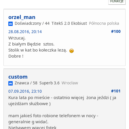
FUNKCJE
orzel_man
Doświadczony / 44
TitekS 2.0 Ekobiust
Północna polska
#100
28.08.2016, 20:14
Wrzucaj.
Z białym Będzie sztos.
Stolik w kat bo kołeczka lezą.
Dobre !
custom
Znawca / 58
Superb 3.6
Wrocław
#101
07.09.2016, 23:10
Kura lata po mieście - ostatnio więcej żona jeździ ( ja
ujeżdżam służbowe )
mam jakieś foto robione telefonem w nocy -
generalnie g widać.
Niebawem więcej fotek