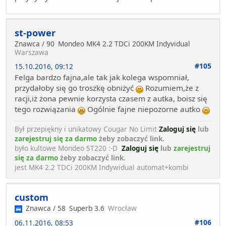
st-power
Znawca / 90
Mondeo MK4 2.2 TDCi 200KM Indyvidual
Warszawa
#105
15.10.2016, 09:12
Felga bardzo fajna,ale tak jak kolega wspomniał,
przydałoby się go troszkę obniżyć
Rozumiem,że z
racji,iż żona pewnie korzysta czasem z autka, boisz się
tego rozwiązania
Ogólnie fajne niepozorne autko
Był przepiękny i unikatowy Cougar No Limit
Zaloguj się
lub
zarejestruj się za darmo
żeby zobaczyć link.
było kultowe Mondeo ST220 :-D
Zaloguj się
lub
zarejestruj
się za darmo
żeby zobaczyć link.
jest MK4 2.2 TDCi 200KM Indywidual automat+kombi
custom
Znawca / 58
Superb 3.6
Wrocław
#106
06.11.2016, 08:53