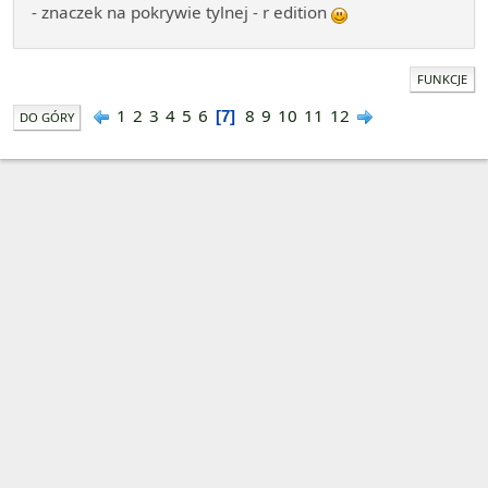
- znaczek na pokrywie tylnej - r edition
FUNKCJE
1
2
3
4
5
6
8
9
10
11
12
7
DO GÓRY