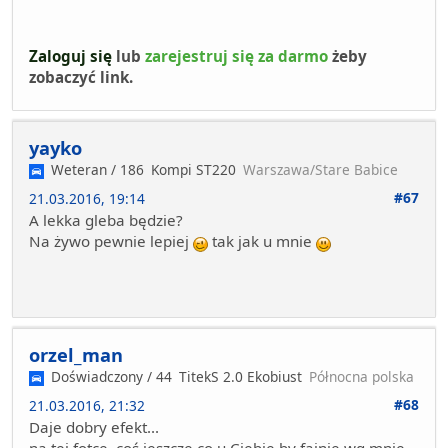
Zaloguj się
lub
zarejestruj się za darmo
żeby
zobaczyć link.
yayko
Weteran / 186
Kompi ST220
Warszawa/Stare Babice
#67
21.03.2016, 19:14
A lekka gleba będzie?
Na żywo pewnie lepiej
tak jak u mnie
orzel_man
Doświadczony / 44
TitekS 2.0 Ekobiust
Północna polska
#68
21.03.2016, 21:32
Daje dobry efekt...
na tej fotce, coś jeszcze co u Ciebie by fajnie wg mnie