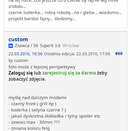
zrobiło...
czarne lusterka... robią robotę...no i gleba... wiadomo...
projekt bardzo fajny... śledzimy...
custom
Znawca / 58
Superb 3.6
Wrocław
#69
22.03.2016, 16:56
Ostatnia edycja
: 22.03.2016, 17:06
by custom
foto może z lepszej perspektywy
Zaloguj się
lub
zarejestruj się za darmo
żeby
zobaczyć zdjęcie.
myślę nad dalszym modami
- czarny front ( grill itp )
- lusterka ( satyna czarne ? )
- jakaś dyskretna dokładka / tylny spoiler etc
- zawias max - 30mm ???
- zmiana koloru felg