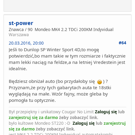
st-power
Znawca / 90
Mondeo MK4 2.2 TDCi 200KM Indyvidual
Warszawa
#64
20.03.2016, 20:00
Jeśli to Dunlop SP Winter Sport 4D,to mogę
potwierdzić,bo mam takie w tym rozmiarze i faktycznie
mam lekki naciąg na feldze,a na letniej Vredestein jest
idealnie.
Będziesz obniżał auto (bo przydałoby się
) ?
Przyznam,że przy tych gabarytach auta te 18stki
wyglądają na małe. Wzór fajny, może gleba by
pomogła tu optycznie.
Był przepiękny i unikatowy Cougar No Limit
Zaloguj się
lub
zarejestruj się za darmo
żeby zobaczyć link.
było kultowe Mondeo ST220 :-D
Zaloguj się
lub
zarejestruj
się za darmo
żeby zobaczyć link.
jest MK4 2.2 TDCi 200KM Indywidual automat+kombi