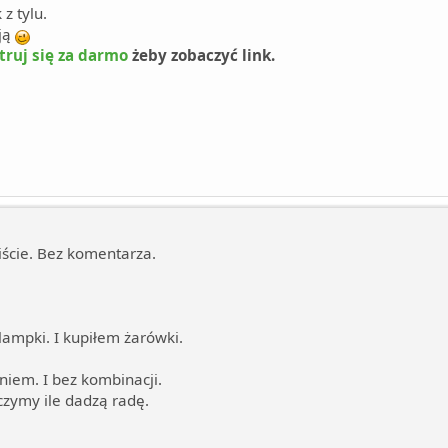
z tylu.
ją
truj się za darmo
żeby zobaczyć link.
iście. Bez komentarza.
lampki. I kupiłem żarówki.
niem. I bez kombinacji.
czymy ile dadzą radę.