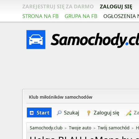
ZAREJESTRUJ SIĘ ZA DARMO
ZALOGUJ SIĘ
STRONA NA FB
GRUPA NA FB
OGŁOSZENIA 
Klub miłośników samochodów
Start
Szukaj
Zaloguj się
Za
Samochody.club
Twoje auto
Twój samochód
H
►
►
►