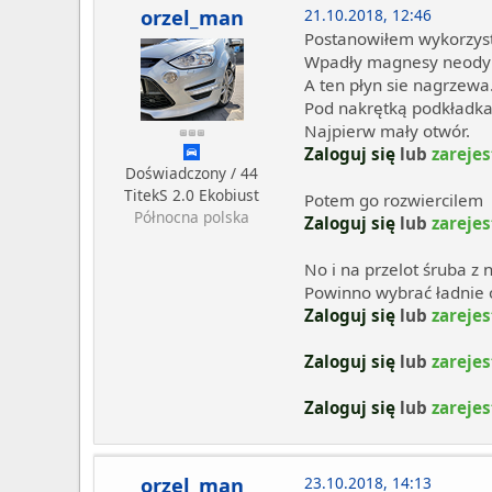
orzel_man
21.10.2018, 12:46
Postanowiłem wykorzyst
Wpadły magnesy neodymow
A ten płyn sie nagrzewa
Pod nakrętką podkładka
Najpierw mały otwór.
Zaloguj się
lub
zarejes
Doświadczony / 44
TitekS 2.0 Ekobiust
Potem go rozwiercilem
Północna polska
Zaloguj się
lub
zarejes
No i na przelot śruba z
Powinno wybrać ładnie o
Zaloguj się
lub
zarejes
Zaloguj się
lub
zarejes
Zaloguj się
lub
zarejes
orzel_man
23.10.2018, 14:13