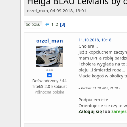
Helga BLAU LeMans by o
orzel_man, 04.09.2018, 13:01
1
2
3
DO DOŁU
orzel_man
11.10.2018, 10:18
Cholera...
już z kopciuchem zaczyn
mam DPF a robię bardzo
i cholera wygląda na t
oleju...i śmierdzi ropą...
Macie kogoś w okolicy tr
Doświadczony / 44
TitekS 2.0 Ekobiust
«
Dodane:
11.10.2018, 21:10
»
Północna polska
Podpialem iste.
Orientujecie sie czy te 
Zaloguj się
lub
zarejes