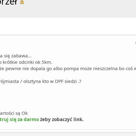
rzeł
a się zabawa...
 krótkie odcinki ok 5km.
o że pewnie nie dopala go albo pompa może nieszczelna bo coś
ójmiasta / olsztyna kto w DPF siedzi .?
wartości są Ok
truj się za darmo
żeby zobaczyć link.