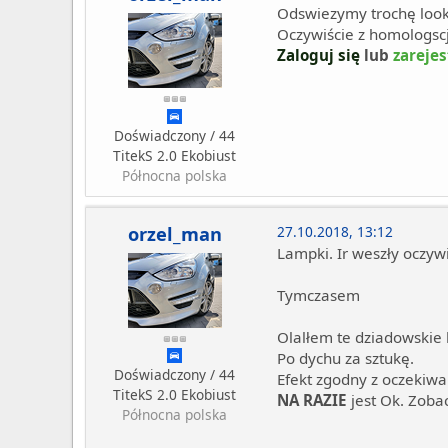
Odswiezymy trochę look 
Oczywiście z homologsc
Zaloguj się
lub
zarejes
Doświadczony / 44
TitekS 2.0 Ekobiust
Północna polska
orzel_man
27.10.2018, 13:12
Lampki. Ir weszły oczyw
Tymczasem
Olalłem te dziadowskie 
Po dychu za sztukę.
Doświadczony / 44
Efekt zgodny z oczekiwa
TitekS 2.0 Ekobiust
NA RAZIE
jest Ok. Zoba
Północna polska