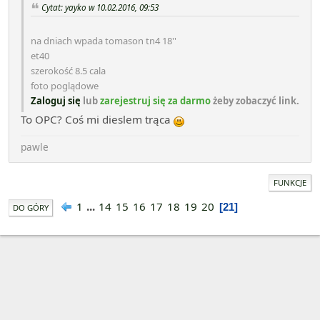
Cytat: yayko w 10.02.2016, 09:53
na dniach wpada tomason tn4 18''
et40
szerokość 8.5 cala
foto poglądowe
Zaloguj się
lub
zarejestruj się za darmo
żeby zobaczyć link.
To OPC? Coś mi dieslem trąca
pawle
FUNKCJE
1
...
14
15
16
17
18
19
20
21
DO GÓRY