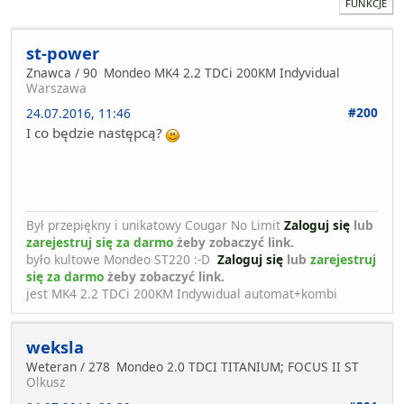
FUNKCJE
st-power
Znawca / 90
Mondeo MK4 2.2 TDCi 200KM Indyvidual
Warszawa
#200
24.07.2016, 11:46
I co będzie następcą?
Był przepiękny i unikatowy Cougar No Limit
Zaloguj się
lub
zarejestruj się za darmo
żeby zobaczyć link.
było kultowe Mondeo ST220 :-D
Zaloguj się
lub
zarejestruj
się za darmo
żeby zobaczyć link.
jest MK4 2.2 TDCi 200KM Indywidual automat+kombi
weksla
Weteran / 278
Mondeo 2.0 TDCI TITANIUM; FOCUS II ST
Olkusz