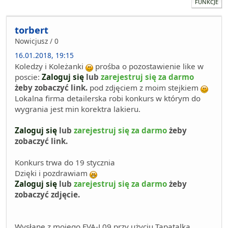
FUNKCJE
torbert
Nowicjusz / 0
16.01.2018, 19:15
Koledzy i Koleżanki
prośba o pozostawienie like w
poscie:
Zaloguj się
lub
zarejestruj się za darmo
żeby zobaczyć link.
pod zdjęciem z moim stejkiem
Lokalna firma detailerska robi konkurs w którym do
wygrania jest min korektra lakieru.
Zaloguj się
lub
zarejestruj się za darmo
żeby
zobaczyć link.
Konkurs trwa do 19 stycznia
Dzięki i pozdrawiam
Zaloguj się
lub
zarejestruj się za darmo
żeby
zobaczyć zdjęcie.
Wysłane z mojego EVA-L09 przy użyciu Tapatalka