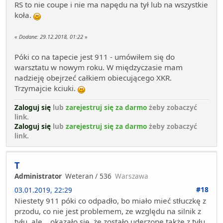
RS to nie coupe i nie ma napędu na tył lub na wszystkie
koła.
«
Dodane:
29.12.2018, 01:22
»
Póki co na tapecie jest 911 - umówiłem się do
warsztatu w nowym roku. W międzyczasie mam
nadzieję obejrzeć całkiem obiecującego XKR.
Trzymajcie kciuki.
Zaloguj się
lub
zarejestruj się za darmo
żeby zobaczyć
link.
Zaloguj się
lub
zarejestruj się za darmo
żeby zobaczyć
link.
T
Administrator
Weteran / 536
Warszawa
#18
03.01.2019, 22:29
Niestety 911 póki co odpadło, bo miało mieć stłuczkę z
przodu, co nie jest problemem, ze względu na silnik z
tyłu, ale... okazało się, że zostało uderzone także z tyłu.