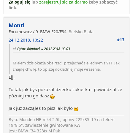
Zaloguj się
lub
zarejestruj się za darmo
żeby zobaczyć
link.
Monti
Forumowicz / 9
BMW F20/F34
Bielsko-Biała
#13
24.12.2018, 10:22
Cytat: Rijndael w 24.12.2018, 03:03
Miałem dziś okazję obejrzeć i przejechać się jednym z 911. Jak
znajdę chwilę, to opiszę dokładniej moje wrażenia.
Ejj.
To tak jak byś pokazał dziecku cukierka i powiedział ze
później mu go dasz
Jak juz zacząłeś to pisz jak było
Było: Mondeo HB mk4 2.5L, opony 225x35r19 na feldze
19"8,5", zawieszenie gwintowane KW
Jest: BMW f34 328ix M-Pak