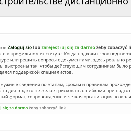
 строительстве дистанционно
стов
Zaloguj się
lub
zarejestruj się za darmo
żeby zobaczyć l
е в профильном институте. Когда подходит срок подтвер
уре или решить вопросы с документами, здесь реально р
сы выстроены так, чтобы действующим сотрудникам было р
дался поддержкой специалистов.
нужные сведения по этапам, срокам и правилам прохожд
но для тех, кто не желает рисковать ошибками при подгото
ый формат, сопровождение и четкая организация позволяют
j się za darmo
żeby zobaczyć link.