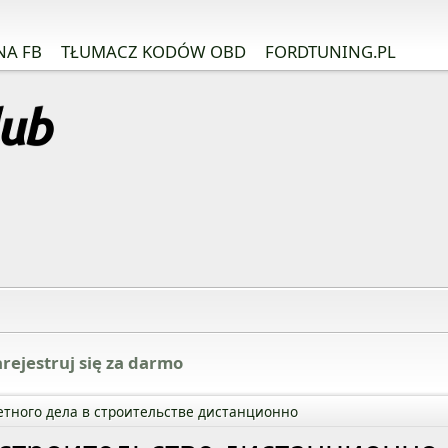
NA FB
TŁUMACZ KODÓW OBD
FORDTUNING.PL
rejestruj się za darmo
етного дела в строительстве дистанционно