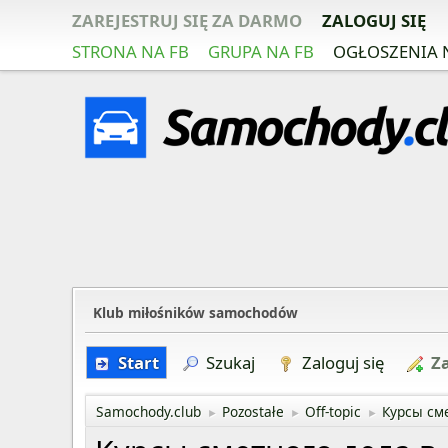
ZAREJESTRUJ SIĘ ZA DARMO
ZALOGUJ SIĘ
STRONA NA FB
GRUPA NA FB
OGŁOSZENIA 
Klub miłośników samochodów
Start
Szukaj
Zaloguj się
Za
Samochody.club
Pozostałe
Off-topic
Курсы см
►
►
►