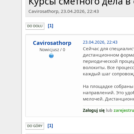
Курсы сметного дела в
Cavirosathorp, 23.04.2026, 22:43
1
DO DOŁU
Cavirosathorp
23.04.2026, 22:43
Сейчас для специали
Nowicjusz / 0
дистанционном формат
периодической процед
волокиты. Все процес
каждый шаг сопровож
На площадке собраны 
направлений. Это удоб
мелочей. Дистанционн
Zaloguj się
lub
zarejestru
1
DO GÓRY