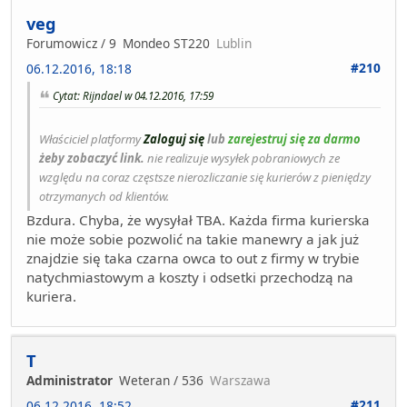
veg
Forumowicz / 9
Mondeo ST220
Lublin
#210
06.12.2016, 18:18
Cytat: Rijndael w 04.12.2016, 17:59
Właściciel platformy
Zaloguj się
lub
zarejestruj się za darmo
żeby zobaczyć link.
nie realizuje wysyłek pobraniowych ze
względu na coraz częstsze nierozliczanie się kurierów z pieniędzy
otrzymanych od klientów.
Bzdura. Chyba, że wysyłał TBA. Każda firma kurierska
nie może sobie pozwolić na takie manewry a jak już
znajdzie się taka czarna owca to out z firmy w trybie
natychmiastowym a koszty i odsetki przechodzą na
kuriera.
T
Administrator
Weteran / 536
Warszawa
#211
06.12.2016, 18:52