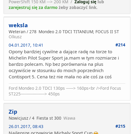
PowerShift 150 KM ---> 200 KM /
Zaloguj się
lub
zarejestruj się za darmo
żeby zobaczyć link.
weksla
Weteran / 278
Mondeo 2.0 TDCI TITANIUM; FOCUS II ST
Olkusz
#214
04.01.2017, 10:41
Opony bardziej cywilne a dające radę na torze to
Michelin Pilot Super Sport ja.mam w tym rozmiarze i
bardzo polecam. Np bez porównania na plus
oczywiście w stosunku do moich poprzednich
Contisport 5. Cena też nie mała no ale coś za coś
Ford Mondeo 2.0 TDCI 130ps ------> 160ps<br />Ford Focus
ST225--------------------> 450ps
Zip
Nowicjusz / 4
Fiesta st 300
Wawa
#215
26.01.2017, 08:43
Najlepsze oczywiscie Michaly Sport Cup