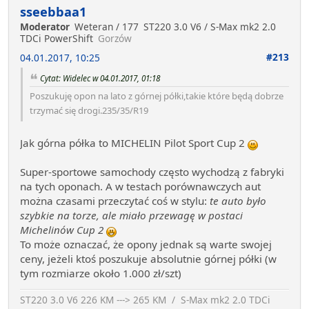
sseebbaa1
Moderator
Weteran / 177
ST220 3.0 V6 / S-Max mk2 2.0
TDCi PowerShift
Gorzów
#213
04.01.2017, 10:25
Cytat: Widelec w 04.01.2017, 01:18
Poszukuję opon na lato z górnej półki,takie które będą dobrze
trzymać się drogi.235/35/R19
Jak górna półka to MICHELIN Pilot Sport Cup 2
Super-sportowe samochody często wychodzą z fabryki
na tych oponach. A w testach porównawczych aut
można czasami przeczytać coś w stylu:
te auto było
szybkie na torze, ale miało przewagę w postaci
Michelinów Cup 2
To może oznaczać, że opony jednak są warte swojej
ceny, jeżeli ktoś poszukuje absolutnie górnej półki (w
tym rozmiarze około 1.000 zł/szt)
ST220 3.0 V6 226 KM ---> 265 KM / S-Max mk2 2.0 TDCi