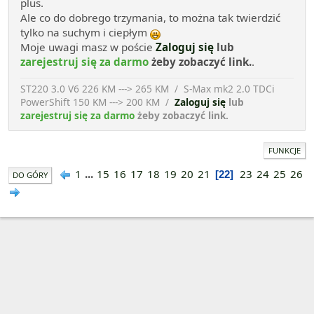
plus.
Ale co do dobrego trzymania, to można tak twierdzić
tylko na suchym i ciepłym
Moje uwagi masz w poście
Zaloguj się
lub
zarejestruj się za darmo
żeby zobaczyć link.
.
ST220 3.0 V6 226 KM ---> 265 KM / S-Max mk2 2.0 TDCi
PowerShift 150 KM ---> 200 KM /
Zaloguj się
lub
zarejestruj się za darmo
żeby zobaczyć link.
FUNKCJE
1
...
15
16
17
18
19
20
21
23
24
25
26
22
DO GÓRY