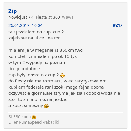
Zip
Nowicjusz / 4
Fiesta st 300
Wawa
#217
26.01.2017, 10:04
tak jezdzilem na cup, cup 2
zajebiste na ulice i na tor
mialem je w meganie rs 350km fwd
komplet zminialem po ok 15 tys
w tym 2 wypady na poznan
drugi podobnie
cup byly lepsze niz cup 2
do fiesty nie ma rozmiaru, wiec zaryzykowalem i
kupilem federale rsr i szok -mega fajna opona
oczywiscie glosna,ale tzryma jak zla i dopoki woda nie
stoi to smialo mozna jezdzic
a koszt smieszny
St 330 soon
Diler PumaSpeed -rabaciki