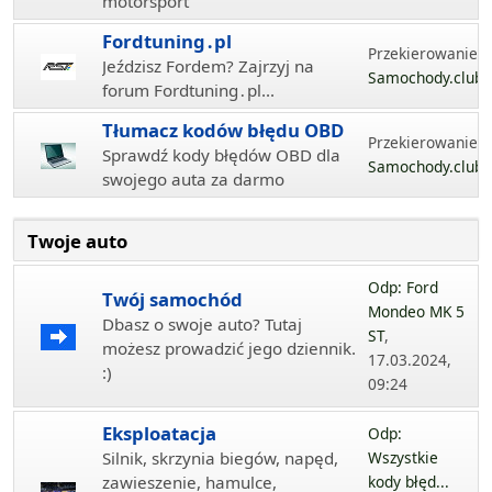
motorsport
Fordtuning․pl
Przekierowanie...
Jeździsz Fordem? Zajrzyj na
Samochody.club
forum Fordtuning․pl...
Tłumacz kodów błędu OBD
Przekierowanie...
Sprawdź kody błędów OBD dla
Samochody.club
swojego auta za darmo
Twoje auto
Odp: Ford
Twój samochód
Mondeo MK 5
Dbasz o swoje auto? Tutaj
ST
,
możesz prowadzić jego dziennik.
17.03.2024,
:)
09:24
Eksploatacja
Odp:
Silnik, skrzynia biegów, napęd,
Wszystkie
zawieszenie, hamulce,
kody błęd...