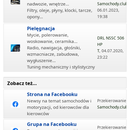
nadwozie, wnętrze...
Samochody.club
,
Filtry, oleje, płyny, klocki, tarcze,
06.01.2023,
opony...
19:38
Pielęgnacja
Mycie, polerowanie,
DRL NSSC 506
woskowanie, ceramika...
HP
Radio, nawigacja, głośniki,
T
, 04.07.2020,
wzmacniacze, zabudowa,
23:22
wygłuszenie...
Tuning mechaniczny i stylistyczny
Zobacz też...
Strona na Facebooku
Newsy na temat samochodów i
Przekierowanie...
motoryzacji, od kierowców dla
Samochody.club
kierowców
Grupa na Facebooku
Przekierowanie...