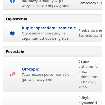
Rozmowy o motoryzacji i
Samochody.club
wszystkim, co z nią związane
Ogłoszenia
Kupię · sprzedam · zamienię
Przekierowanie...
Ogłoszenia motoryzacyjne,
Samochody.club
części samochodowe, giełda
Pozostałe
Casino
platforms for
Off-topic
pho...
Tutaj możesz porozmawiać o
PokiesBiose
,
(prawie) wszystkim
07.07.2026,
20:55
Polityka
prywatności