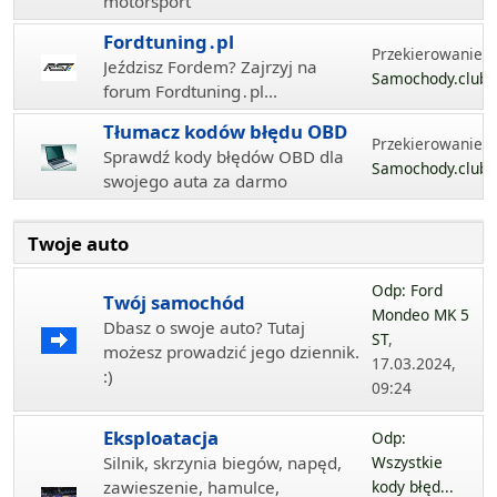
motorsport
Fordtuning․pl
Przekierowanie...
Jeździsz Fordem? Zajrzyj na
Samochody.club
forum Fordtuning․pl...
Tłumacz kodów błędu OBD
Przekierowanie...
Sprawdź kody błędów OBD dla
Samochody.club
swojego auta za darmo
Twoje auto
Odp: Ford
Twój samochód
Mondeo MK 5
Dbasz o swoje auto? Tutaj
ST
,
możesz prowadzić jego dziennik.
17.03.2024,
:)
09:24
Eksploatacja
Odp:
Silnik, skrzynia biegów, napęd,
Wszystkie
zawieszenie, hamulce,
kody błęd...