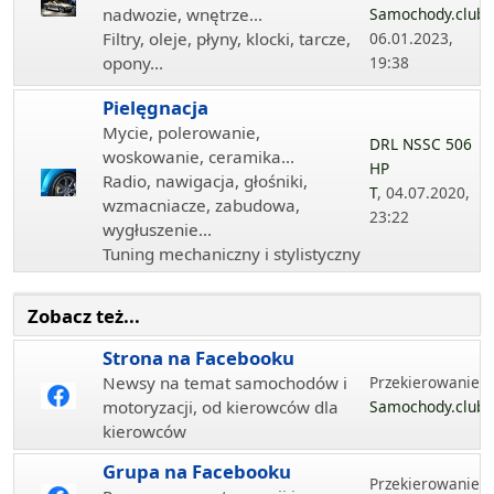
nadwozie, wnętrze...
Samochody.club
,
Filtry, oleje, płyny, klocki, tarcze,
06.01.2023,
opony...
19:38
Pielęgnacja
Mycie, polerowanie,
DRL NSSC 506
woskowanie, ceramika...
HP
Radio, nawigacja, głośniki,
T
, 04.07.2020,
wzmacniacze, zabudowa,
23:22
wygłuszenie...
Tuning mechaniczny i stylistyczny
Zobacz też...
Strona na Facebooku
Newsy na temat samochodów i
Przekierowanie...
motoryzacji, od kierowców dla
Samochody.club
kierowców
Grupa na Facebooku
Przekierowanie...