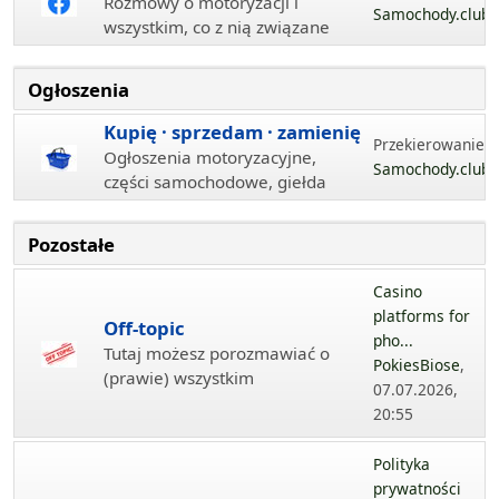
Rozmowy o motoryzacji i
Samochody.club
wszystkim, co z nią związane
Ogłoszenia
Kupię · sprzedam · zamienię
Przekierowanie...
Ogłoszenia motoryzacyjne,
Samochody.club
części samochodowe, giełda
Pozostałe
Casino
platforms for
Off-topic
pho...
Tutaj możesz porozmawiać o
PokiesBiose
,
(prawie) wszystkim
07.07.2026,
20:55
Polityka
prywatności