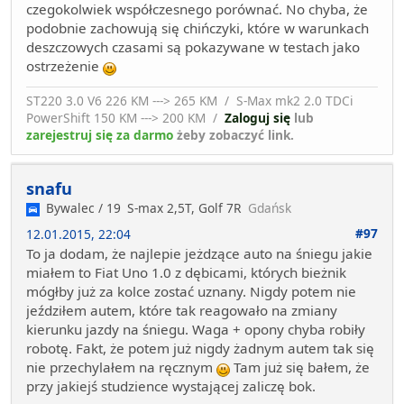
czegokolwiek współczesnego porównać. No chyba, że
podobnie zachowują się chińczyki, które w warunkach
deszczowych czasami są pokazywane w testach jako
ostrzeżenie
ST220 3.0 V6 226 KM ---> 265 KM / S-Max mk2 2.0 TDCi
PowerShift 150 KM ---> 200 KM /
Zaloguj się
lub
zarejestruj się za darmo
żeby zobaczyć link.
snafu
Bywalec / 19
S-max 2,5T, Golf 7R
Gdańsk
#97
12.01.2015, 22:04
To ja dodam, że najlepie jeżdzące auto na śniegu jakie
miałem to Fiat Uno 1.0 z dębicami, których bieżnik
mógłby już za kolce zostać uznany. Nigdy potem nie
jeździłem autem, które tak reagowało na zmiany
kierunku jazdy na śniegu. Waga + opony chyba robiły
robotę. Fakt, że potem już nigdy żadnym autem tak się
nie przechylałem na ręcznym
Tam już się bałem, że
przy jakiejś studzience wystającej zaliczę bok.