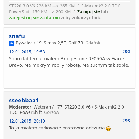
ST220 3.0 V6 226 KM ---> 265 KM / S-Max mk2 2.0 TDCi
PowerShift 150 KM ---> 200 KM /
Zaloguj się
lub
zarejestruj się za darmo
żeby zobaczyć link.
snafu
Bywalec / 19
S-max 2,5T, Golf 7R
Gdańsk
#92
12.01.2015, 19:53
Sporo lat temu miałem Bridgestone RE050A w Fiacie
Bravo. Na mokrym robiły robotę. Na suchym tak sobie.
sseebbaa1
Moderator
Weteran / 177
ST220 3.0 V6 / S-Max mk2 2.0
TDCi PowerShift
Gorzów
#93
12.01.2015, 20:10
To ja miałem całkowicie przeciwne odczucia