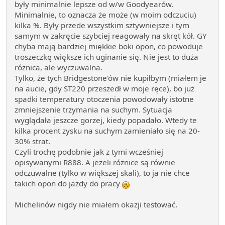
były minimalnie lepsze od w/w Goodyearów.
Minimalnie, to oznacza że może (w moim odczuciu)
kilka %. Były przede wszystkim sztywniejsze i tym
samym w zakręcie szybciej reagowały na skręt kół. GY
chyba mają bardziej miękkie boki opon, co powoduje
troszeczkę większe ich uginanie się. Nie jest to duża
różnica, ale wyczuwalna.
Tylko, że tych Bridgestone'ów nie kupiłbym (miałem je
na aucie, gdy ST220 przeszedł w moje ręce), bo już
spadki temperatury otoczenia powodowały istotne
zmniejszenie trzymania na suchym. Sytuacja
wyglądała jeszcze gorzej, kiedy popadało. Wtedy te
kilka procent zysku na suchym zamieniało się na 20-
30% strat.
Czyli trochę podobnie jak z tymi wcześniej
opisywanymi R888. A jeżeli różnice są równie
odczuwalne (tylko w większej skali), to ja nie chce
takich opon do jazdy do pracy
Michelinów nigdy nie miałem okazji testować.