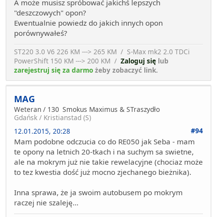
A może musisz spróbować jakichś lepszych
"deszczowych" opon?
Ewentualnie powiedz do jakich innych opon
porównywałeś?
ST220 3.0 V6 226 KM ---> 265 KM / S-Max mk2 2.0 TDCi
PowerShift 150 KM ---> 200 KM /
Zaloguj się
lub
zarejestruj się za darmo
żeby zobaczyć link.
MAG
Weteran / 130
Smokus Maximus & STraszydło
Gdańsk / Kristianstad (S)
#94
12.01.2015, 20:28
Mam podobne odczucia co do RE050 jak Seba - mam
te opony na letnich 20-tkach i na suchym sa swietne,
ale na mokrym już nie takie rewelacyjne (chociaz może
to tez kwestia dość już mocno zjechanego bieżnika).
Inna sprawa, że ja swoim autobusem po mokrym
raczej nie szaleję...