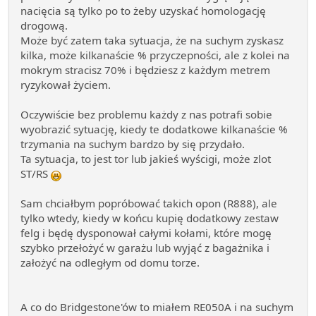
nacięcia są tylko po to żeby uzyskać homologację
drogową.
Może być zatem taka sytuacja, że na suchym zyskasz
kilka, może kilkanaście % przyczepności, ale z kolei na
mokrym stracisz 70% i będziesz z każdym metrem
ryzykował życiem.
Oczywiście bez problemu każdy z nas potrafi sobie
wyobrazić sytuację, kiedy te dodatkowe kilkanaście %
trzymania na suchym bardzo by się przydało.
Ta sytuacja, to jest tor lub jakieś wyścigi, może zlot
ST/RS
Sam chciałbym popróbować takich opon (R888), ale
tylko wtedy, kiedy w końcu kupię dodatkowy zestaw
felg i będę dysponował całymi kołami, które mogę
szybko przełożyć w garażu lub wyjąć z bagażnika i
założyć na odległym od domu torze.
A co do Bridgestone'ów to miałem RE050A i na suchym