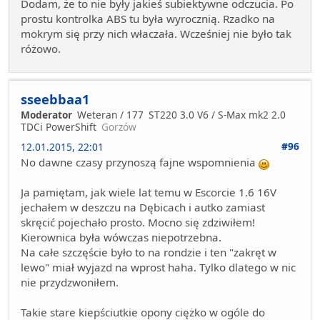
Dodam, że to nie były jakieś subiektywne odczucia. Po
prostu kontrolka ABS tu była wyrocznią. Rzadko na
mokrym się przy nich właczała. Wcześniej nie było tak
różowo.
sseebbaa1
Moderator
Weteran / 177
ST220 3.0 V6 / S-Max mk2 2.0
TDCi PowerShift
Gorzów
#96
12.01.2015, 22:01
No dawne czasy przynoszą fajne wspomnienia
Ja pamiętam, jak wiele lat temu w Escorcie 1.6 16V
jechałem w deszczu na Dębicach i autko zamiast
skręcić pojechało prosto. Mocno się zdziwiłem!
Kierownica była wówczas niepotrzebna.
Na całe szczęście było to na rondzie i ten "zakręt w
lewo" miał wyjazd na wprost haha. Tylko dlatego w nic
nie przydzwoniłem.
Takie stare kiepściutkie opony ciężko w ogóle do