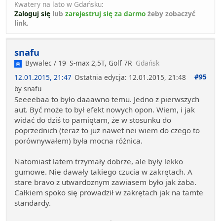
Kwatery na lato w Gdańsku:
Zaloguj się
lub
zarejestruj się za darmo
żeby zobaczyć
link.
snafu
Bywalec / 19
S-max 2,5T, Golf 7R
Gdańsk
#95
12.01.2015, 21:47
Ostatnia edycja
: 12.01.2015, 21:48
by snafu
Seeeebaa to było daaawno temu. Jedno z pierwszych
aut. Być może to był efekt nowych opon. Wiem, i jak
widać do dziś to pamiętam, że w stosunku do
poprzednich (teraz to już nawet nei wiem do czego to
porównywałem) była mocna różnica.
Natomiast latem trzymały dobrze, ale były lekko
gumowe. Nie dawały takiego czucia w zakrętach. A
stare bravo z utwardoznym zawiasem było jak żaba.
Całkiem spoko się prowadził w zakrętach jak na tamte
standardy.