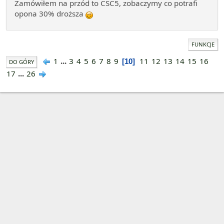
Zamówiłem na przód to CSC5, zobaczymy co potrafi
opona 30% droższa
FUNKCJE
1
...
3
4
5
6
7
8
9
11
12
13
14
15
16
10
DO GÓRY
17
...
26