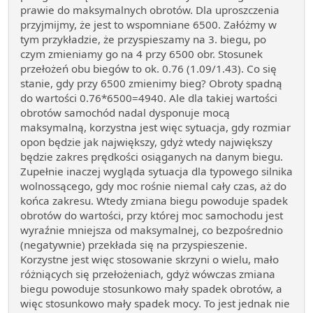
prawie do maksymalnych obrotów. Dla uproszczenia
przyjmijmy, że jest to wspomniane 6500. Załóżmy w
tym przykładzie, że przyspieszamy na 3. biegu, po
czym zmieniamy go na 4 przy 6500 obr. Stosunek
przełożeń obu biegów to ok. 0.76 (1.09/1.43). Co się
stanie, gdy przy 6500 zmienimy bieg? Obroty spadną
do wartości 0.76*6500=4940. Ale dla takiej wartości
obrotów samochód nadal dysponuje mocą
maksymalną, korzystna jest więc sytuacja, gdy rozmiar
opon będzie jak największy, gdyż wtedy największy
będzie zakres prędkości osiąganych na danym biegu.
Zupełnie inaczej wygląda sytuacja dla typowego silnika
wolnossącego, gdy moc rośnie niemal cały czas, aż do
końca zakresu. Wtedy zmiana biegu powoduje spadek
obrotów do wartości, przy której moc samochodu jest
wyraźnie mniejsza od maksymalnej, co bezpośrednio
(negatywnie) przekłada się na przyspieszenie.
Korzystne jest więc stosowanie skrzyni o wielu, mało
różniących się przełożeniach, gdyż wówczas zmiana
biegu powoduje stosunkowo mały spadek obrotów, a
więc stosunkowo mały spadek mocy. To jest jednak nie