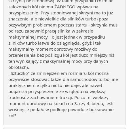
skrzynią bezstopniową. W takim przypadku rozmiar
założonych kół nie ma ŻADNEGO wpływu na
przyspieszenie. Przy stopniowanej skrzyni ma to już
znaczenie, ale niewielkie dla silników turbo (poza
oczywistym problemem podczas startu - skrzynia musi
od razu zapewnić pracę silnika w zakresie
maksymalnej mocy. To jest jednak w przypadku
silników turbo łatwe do osiągnięcia, gdyż i tak
maksymalny moment obrotowy możliwy do
przeniesienia bez poślizgu kół jest dużo mniejszy niż
ten wynikający z maksymalnej mocy przy danych
obrotach).
,,Sztuczkę" ze zmniejszeniem rozmiaru kół można
oczywiście stosować także dla samochodów turbo, ale
praktycznie nie tylko nic to nie daje, ale nawet
pogarsza przyspieszenie ze względu na większą
trudność z zachowaniem trakcji. Po co mi większy
moment obrotowy na kołach na 3. czy 4. biegu, jeśli
wciśnięcie pedału w podłogę powoduje buksowanie
kół?