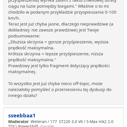
przyśpieszenia) wynika zatem z faktu chwilowej utraty
ciągu na luzie pomiędzy biegami." Właśnie o to mi
chodziło w podanym przykładzie przyspieszania 0-100
km/h.
Teraz jest już chyba jasne, dlaczego nieprawdziwe (a
dokładniej: nie zawsze prawdziwe) jest Twoje
podsumowanie:
,,Dłuższa skrzynia = gorsze przyśpieszenie, wyższa
prędkość maksymalna.
Krótsza skrzynia = lepsze przyśpieszenie, niższa
prędkość maksymalna."
Prawdziwy jest tylko fragment dotyczący prędkości
maksymalnej.
To wszystko jest już chyba nieco off-topic, może
należałoby pomyśleć o przeniesieniu tej dyskusji do
innego działu?
sseebbaa1
Moderator
Weteran / 177
ST220 3.0 V6 / S-Max mk2 2.0
TDCi PowerShift
Gorzów