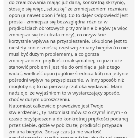
do zrealizowania mając już daną, konkretną skrzynię,
stosuje się więc ,,sztuczkę" ze zmniejszeniem rozmiaru
opon (a nawet opon i felg). Co to daje? Odpowiedź jest
prosta - zmniejsza się bezwzględna różnica w
prędkościach obrotowych przy zmianie biegów (a więc
zmniejsza się też utrata mocy), co oczywiście
korzystnie wpływa na przyspieszenie. Okupione jest to
niestety koniecznością częstszej zmiany biegów (co nie
musi być dużym problemem), a co gorsza
zmniejszeniem prędkości maksymalnej, co już może
stanowić problem i jest nie do ominięcia. Jak z tego
widać, wielkość opon (ogólnie średnica kół) ma jedynie
pośredni wpływ na przyspieszenie, w inny sposób niż
mogłoby się to na pierwszy rzut oka wydawać. Mam
nadzieje, że wyjaśniłem to w wystarczający sposób,
choć w dużym uproszczeniu.
Natomiast całkowicie prawdziwe jest Twoje
stwierdzenie: ,,Ty natomiast mówisz o czymś innym - o
czasie przyśpieszenia do konkretnej prędkości podanej
przez Ciebie, gdzie w pobliżu tej prędkości przypada
zmiana biegów. Gorszy czas (a nie wartość