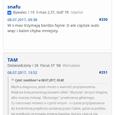
snafu
Bywalec / 19
S-max 2,5T, Golf 7R
Gdańsk
#250
08.07.2017, 09:38
W s-max trzymają bardzo fajnie :0 ale cięższe auto
więc i balon chyba mniejszy.
TAM
Doświadczony / 26
Focus ST '06
Warszawa
#251
08.07.2017, 13:52
Cytat: sseebbaa1 w 08.07.2017, 03:40
Błędna diagnoza, jeżeli chodzi o wartość przyśpieszenia.
Większe koła powodują bowiem efekt "dłuższej" skrzyni biegów,
albo inaczej mówiąc "dłuższego" przełożenia głównego.
Ty natomiast mówisz o czymś innym - o czasie przyśpieszenia
do konkretnej prędkości podanej przez Ciebie, gdzie w pobliżu
tej prędkości przypada zmiana biegów. Gorszy czas (a nie