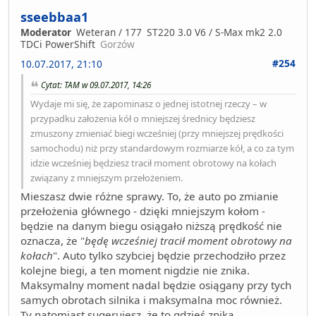
sseebbaa1
Moderator
Weteran / 177
ST220 3.0 V6 / S-Max mk2 2.0
TDCi PowerShift
Gorzów
#254
10.07.2017, 21:10
Cytat: TAM w 09.07.2017, 14:26
Wydaje mi się, że zapominasz o jednej istotnej rzeczy – w
przypadku założenia kół o mniejszej średnicy będziesz
zmuszony zmieniać biegi wcześniej (przy mniejszej prędkości
samochodu) niż przy standardowym rozmiarze kół, a co za tym
idzie wcześniej będziesz tracił moment obrotowy na kołach
związany z mniejszym przełożeniem.
Mieszasz dwie różne sprawy. To, że auto po zmianie
przełożenia głównego - dzięki mniejszym kołom -
będzie na danym biegu osiągało niższą prędkość nie
oznacza, że "
będę wcześniej tracił moment obrotowy na
kołach
". Auto tylko szybciej będzie przechodziło przez
kolejne biegi, a ten moment nigdzie nie znika.
Maksymalny moment nadal będzie osiągany przy tych
samych obrotach silnika i maksymalna moc również.
Ty natomiast sugerujesz, że to gdzieś znika.