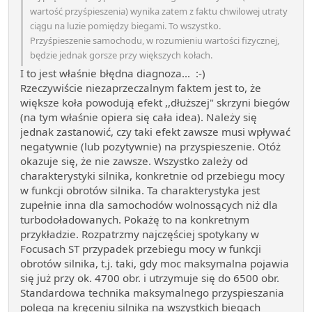
wartość przyśpieszenia) wynika zatem z faktu chwilowej utraty
ciągu na luzie pomiędzy biegami. To wszystko.
Przyśpieszenie samochodu, w rozumieniu wartości fizycznej,
będzie jednak gorsze przy większych kołach.
I to jest właśnie błędna diagnoza... :-)
Rzeczywiście niezaprzeczalnym faktem jest to, że
większe koła powodują efekt ,,dłuższej" skrzyni biegów
(na tym właśnie opiera się cała idea). Należy się
jednak zastanowić, czy taki efekt zawsze musi wpływać
negatywnie (lub pozytywnie) na przyspieszenie. Otóż
okazuje się, że nie zawsze. Wszystko zależy od
charakterystyki silnika, konkretnie od przebiegu mocy
w funkcji obrotów silnika. Ta charakterystyka jest
zupełnie inna dla samochodów wolnossących niż dla
turbodoładowanych. Pokażę to na konkretnym
przykładzie. Rozpatrzmy najczęściej spotykany w
Focusach ST przypadek przebiegu mocy w funkcji
obrotów silnika, t.j. taki, gdy moc maksymalna pojawia
się już przy ok. 4700 obr. i utrzymuje się do 6500 obr.
Standardowa technika maksymalnego przyspieszania
polega na kręceniu silnika na wszystkich biegach