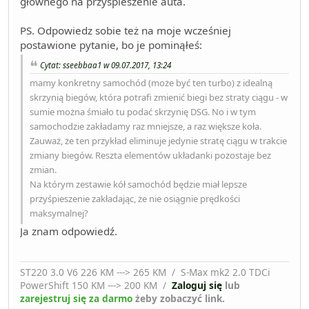
głównego na przyśpieszenie auta.
PS. Odpowiedz sobie też na moje wcześniej
postawione pytanie, bo je pominąłeś:
Cytat: sseebbaa1 w 09.07.2017, 13:24
mamy konkretny samochód (może być ten turbo) z idealną
skrzynią biegów, która potrafi zmienić biegi bez straty ciągu - w
sumie można śmiało tu podać skrzynię DSG. No i w tym
samochodzie zakładamy raz mniejsze, a raz większe koła.
Zauważ, że ten przykład eliminuje jedynie stratę ciągu w trakcie
zmiany biegów. Reszta elementów układanki pozostaje bez
zmian.
Na którym zestawie kół samochód będzie miał lepsze
przyśpieszenie zakładając, że nie osiągnie prędkości
maksymalnej?
Ja znam odpowiedź.
ST220 3.0 V6 226 KM ---> 265 KM / S-Max mk2 2.0 TDCi
PowerShift 150 KM ---> 200 KM /
Zaloguj się
lub
zarejestruj się za darmo
żeby zobaczyć link.