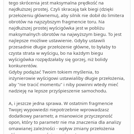
tego skrócenia jest maksymalna prędkość na
najdłuższej prostej. Czyli skracają tak biegi (dzięki
przełożeniu głównemu), aby silnik nie dobił do limitera
obrotów na najszybszym fragmencie toru. Na
najdłuższej prostej wyścigówka jest w pobliżu
maksymalnych obrotów na najwyższym biegu. To jest
najlepsze możliwe ustawienie. Gdyby ustawili
przesadnie długie przełożenie główne, to byłaby to
czysta strata w wyścigu, bo na każdym biegu
wyścigówka rozpędzałaby się gorzej, niż bolidy
konkurentów.
Gdyby podążać Twoim tokiem myślenia, to
inżynierowie wyścigowi ustawialiby długie przełożenia,
aby "nie tracić momentu" i niby powinni wtedy mieć
nadzieję na lepsze przyśpieszenie samochodu.
A, i jeszcze jedna sprawa. W ostatnim fragmencie
Twojej wypowiedzi niepotrzebnie wprowadzasz
dodatkowy parametr, a mianowicie przyczepność
opon, który to parametr nie ma znaczenia dla analizy
omawianej zależności - wpływ zmiany przełożenia