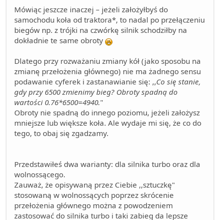
Mówiąc jeszcze inaczej – jeżeli założyłbyś do
samochodu koła od traktora*, to nadal po przełączeniu
biegów np. z trójki na czwórkę silnik schodziłby na
dokładnie te same obroty
Dlatego przy rozważaniu zmiany kół (jako sposobu na
zmianę przełożenia głównego) nie ma żadnego sensu
podawanie cyferek i zastanawianie się: ,,
Co się stanie,
gdy przy 6500 zmienimy bieg? Obroty spadną do
wartości 0.76*6500=4940.
"
Obroty nie spadną do innego poziomu, jeżeli założysz
mniejsze lub większe koła. Ale wydaje mi się, że co do
tego, to obaj się zgadzamy.
Przedstawiłeś dwa warianty: dla silnika turbo oraz dla
wolnossącego.
Zauważ, że opisywaną przez Ciebie ,,sztuczkę"
stosowaną w wolnossących poprzez skrócenie
przełożenia głównego można z powodzeniem
zastosować do silnika turbo i taki zabieg da lepsze