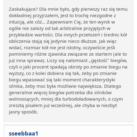
Zaskakujące? Dla mnie było, gdy pierwszy raz się temu
dokładniej przyjrzałem, Jest to trochę niezgodne z
intuicją, ale cóż... Zapewniam Cię, że ten wynik w
ogóle nie zależy od tak arbitralnie przyjętych w
przykładzie wartości. Dla innych przełożeń i średnic kół
obliczenia stają się jedynie nieco dłuższe. Jak więc
widać, rozmiar kół nie jest istotny, oczywiście jeśli
pominiemy różne zjawiska związane ze startem (ale to
już inna sprawa). Liczy się natomiast ,,gęstość" biegów,
czyli o jaki procent spadają obroty po zmianie biegu na
wyższy, co z kolei dobiera się tak, żeby po zmianie
biegu wpasować się taki moment charakterystyki
silnika, żeby moc była możliwie największa. Dlatego
generalnie więcej biegów potrzeba dla silników
wolnossących, mniej dla turbodoładowanych, o czym
zresztą pisałem już wcześniej, ale chyba w niezbyt
jasny sposób.
sseebbaa1