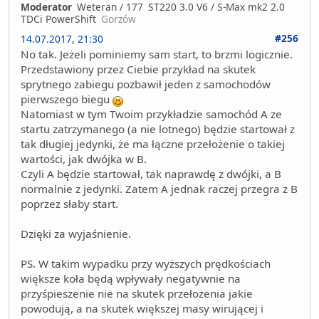
Moderator
Weteran / 177
ST220 3.0 V6 / S-Max mk2 2.0
TDCi PowerShift
Gorzów
#256
14.07.2017, 21:30
No tak. Jeżeli pominiemy sam start, to brzmi logicznie.
Przedstawiony przez Ciebie przykład na skutek
sprytnego zabiegu pozbawił jeden z samochodów
pierwszego biegu
Natomiast w tym Twoim przykładzie samochód A ze
startu zatrzymanego (a nie lotnego) będzie startował z
tak długiej jedynki, że ma łączne przełożenie o takiej
wartości, jak dwójka w B.
Czyli A będzie startował, tak naprawdę z dwójki, a B
normalnie z jedynki. Zatem A jednak raczej przegra z B
poprzez słaby start.
Dzięki za wyjaśnienie.
PS. W takim wypadku przy wyższych prędkościach
większe koła będą wpływały negatywnie na
przyśpieszenie nie na skutek przełożenia jakie
powodują, a na skutek większej masy wirującej i