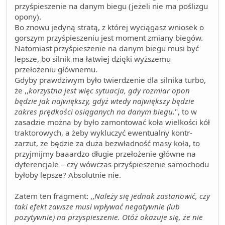
przyśpieszenie na danym biegu (jeżeli nie ma poślizgu
opony).
Bo znowu jedyną stratą, z której wyciągasz wniosek o
gorszym przyśpieszeniu jest moment zmiany biegów.
Natomiast przyśpieszenie na danym biegu musi być
lepsze, bo silnik ma łatwiej dzięki wyższemu
przełożeniu głównemu.
Gdyby prawdziwym było twierdzenie dla silnika turbo,
że ,,
korzystna jest więc sytuacja, gdy rozmiar opon
będzie jak największy, gdyż wtedy największy będzie
zakres prędkości osiąganych na danym biegu.
", to w
zasadzie można by było zamontować koła wielkości kół
traktorowych, a żeby wykluczyć ewentualny kontr-
zarzut, że będzie za duża bezwładność masy koła, to
przyjmijmy baaardzo długie przełożenie główne na
dyferencjale – czy wówczas przyśpieszenie samochodu
byłoby lepsze? Absolutnie nie.
Zatem ten fragment: ,,
Należy się jednak zastanowić, czy
taki efekt zawsze musi wpływać negatywnie (lub
pozytywnie) na przyspieszenie. Otóż okazuje się, że nie