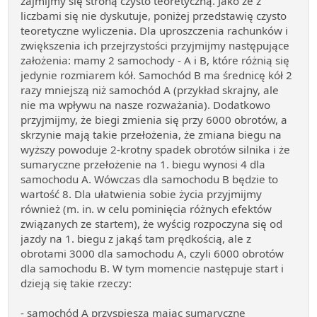
zajmijmy się stroną czysto teoretyczną. Jako że z
liczbami się nie dyskutuje, poniżej przedstawię czysto
teoretyczne wyliczenia. Dla uproszczenia rachunków i
zwiększenia ich przejrzystości przyjmijmy następujące
założenia: mamy 2 samochody - A i B, które różnią się
jedynie rozmiarem kół. Samochód B ma średnicę kół 2
razy mniejszą niż samochód A (przykład skrajny, ale
nie ma wpływu na nasze rozważania). Dodatkowo
przyjmijmy, że biegi zmienia się przy 6000 obrotów, a
skrzynie mają takie przełożenia, że zmiana biegu na
wyższy powoduje 2-krotny spadek obrotów silnika i że
sumaryczne przełożenie na 1. biegu wynosi 4 dla
samochodu A. Wówczas dla samochodu B będzie to
wartość 8. Dla ułatwienia sobie życia przyjmijmy
również (m. in. w celu pominięcia różnych efektów
związanych ze startem), że wyścig rozpoczyna się od
jazdy na 1. biegu z jakąś tam prędkością, ale z
obrotami 3000 dla samochodu A, czyli 6000 obrotów
dla samochodu B. W tym momencie następuje start i
dzieją się takie rzeczy:
- samochód A przyspiesza mając sumaryczne