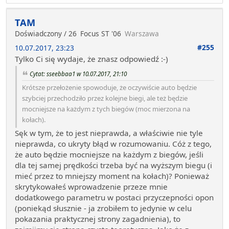
TAM
Doświadczony / 26
Focus ST '06
Warszawa
#255
10.07.2017, 23:23
Tylko Ci się wydaje, że znasz odpowiedź :-)
Cytat: sseebbaa1 w 10.07.2017, 21:10
Krótsze przełożenie spowoduje, że oczywiście auto będzie
szybciej przechodziło przez kolejne biegi, ale też będzie
mocniejsze na każdym z tych biegów (moc mierzona na
kołach).
Sęk w tym, że to jest nieprawda, a właściwie nie tyle
nieprawda, co ukryty błąd w rozumowaniu. Cóż z tego,
że auto będzie mocniejsze na każdym z biegów, jeśli
dla tej samej prędkości trzeba być na wyższym biegu (i
mieć przez to mniejszy moment na kołach)? Ponieważ
skrytykowałeś wprowadzenie przeze mnie
dodatkowego parametru w postaci przyczepności opon
(poniekąd słusznie - ja zrobiłem to jedynie w celu
pokazania praktycznej strony zagadnienia), to