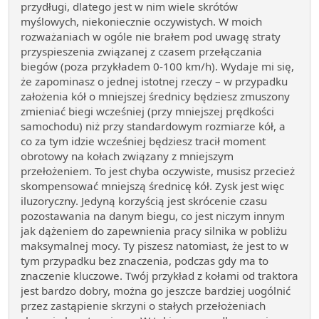
przydługi, dlatego jest w nim wiele skrótów
myślowych, niekoniecznie oczywistych. W moich
rozważaniach w ogóle nie brałem pod uwagę straty
przyspieszenia związanej z czasem przełączania
biegów (poza przykładem 0-100 km/h). Wydaje mi się,
że zapominasz o jednej istotnej rzeczy – w przypadku
założenia kół o mniejszej średnicy będziesz zmuszony
zmieniać biegi wcześniej (przy mniejszej prędkości
samochodu) niż przy standardowym rozmiarze kół, a
co za tym idzie wcześniej będziesz tracił moment
obrotowy na kołach związany z mniejszym
przełożeniem. To jest chyba oczywiste, musisz przecież
skompensować mniejszą średnicę kół. Zysk jest więc
iluzoryczny. Jedyną korzyścią jest skrócenie czasu
pozostawania na danym biegu, co jest niczym innym
jak dążeniem do zapewnienia pracy silnika w pobliżu
maksymalnej mocy. Ty piszesz natomiast, że jest to w
tym przypadku bez znaczenia, podczas gdy ma to
znaczenie kluczowe. Twój przykład z kołami od traktora
jest bardzo dobry, można go jeszcze bardziej uogólnić
przez zastąpienie skrzyni o stałych przełożeniach