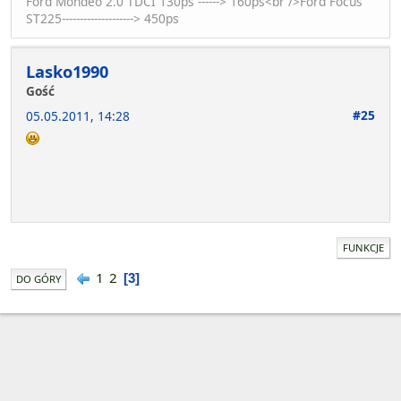
Ford Mondeo 2.0 TDCI 130ps ------> 160ps<br />Ford Focus
ST225--------------------> 450ps
Lasko1990
Gość
#25
05.05.2011, 14:28
FUNKCJE
1
2
3
DO GÓRY