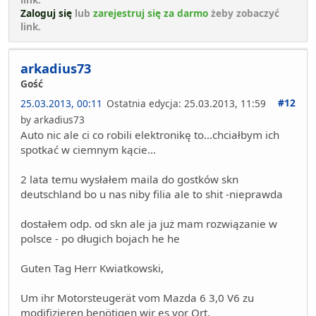
Zaloguj się
lub
zarejestruj się za darmo
żeby zobaczyć
link.
arkadius73
Gość
#12
25.03.2013, 00:11
Ostatnia edycja
: 25.03.2013, 11:59
by arkadius73
Auto nic ale ci co robili elektronikę to...chciałbym ich
spotkać w ciemnym kącie...
2 lata temu wysłałem maila do gostków skn
deutschland bo u nas niby filia ale to shit -nieprawda
dostałem odp. od skn ale ja już mam rozwiązanie w
polsce - po długich bojach he he
Guten Tag Herr Kwiatkowski,
Um ihr Motorsteugerät vom Mazda 6 3,0 V6 zu
modifizieren benötigen wir es vor Ort.