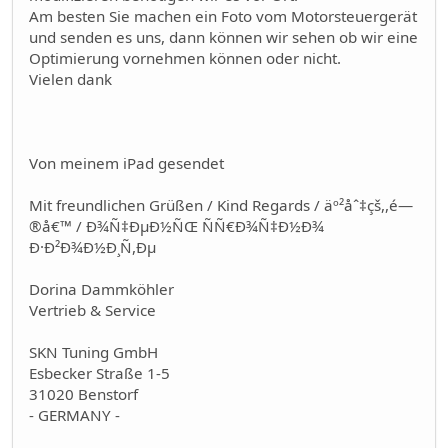
Am besten Sie machen ein Foto vom Motorsteuergerät
und senden es uns, dann können wir sehen ob wir eine
Optimierung vornehmen können oder nicht.
Vielen dank
Von meinem iPad gesendet
Mit freundlichen Grüßen / Kind Regards / äº²åˆ‡çš,,é—
®å€™ / Ð¾Ñ‡ÐµÐ½ÑŒ ÑÑ€Ð¾Ñ‡Ð½Ð¾
Ð·Ð²Ð¾Ð½Ð¸Ñ,Ðµ
Dorina Dammköhler
Vertrieb & Service
SKN Tuning GmbH
Esbecker Straße 1-5
31020 Benstorf
- GERMANY -