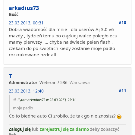
arkadius73
Gość
#10
23.03.2013, 00:31
Dobra wiadomość dla mnie i dla userów Aj 3.0 v6
mazdy , tydzień temu po ciężkiej walce poległo ecu i
mamy pierwszy .... chyba na świecie pełen flash ,
czekam do po świętach kiedy zostanie moje padło
rozkrakowane pzdr all
T
Administrator
Weteran / 536
Warszawa
#11
23.03.2013, 12:40
Cytat: arkadius73 w 22.03.2013, 23:31
moje padło
Co to biedne auto Ci zrobiło, że tak go nie znosisz?
Zaloguj się
lub
zarejestruj się za darmo
żeby zobaczyć
link.