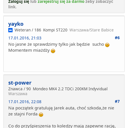
Zaloguj się
lub
zarejestruj się za darmo
żeby zobaczyć
link.
yayko
Weteran / 186
Kompi ST220
Warszawa/Stare Babice
#6
17.01.2016, 21:03
No jasne że sprawdzimy tylko jak będzie sucho
Momentem miażdży
st-power
Znawca / 90
Mondeo MK4 2.2 TDCi 200KM Indyvidual
Warszawa
#7
17.01.2016, 22:08
Na początek gratuluję Jarek auta, choć szkoda,że nie
ze stajni Forda
Co do przyśpieszenia to koledzy mają zapewne rację,