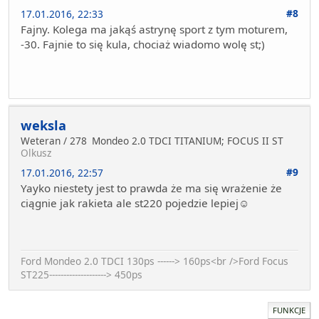
#8
17.01.2016, 22:33
Fajny. Kolega ma jakąś astrynę sport z tym moturem,
-30. Fajnie to się kula, chociaż wiadomo wolę st;)
weksla
Weteran / 278
Mondeo 2.0 TDCI TITANIUM; FOCUS II ST
Olkusz
#9
17.01.2016, 22:57
Yayko niestety jest to prawda że ma się wrażenie że
ciągnie jak rakieta ale st220 pojedzie lepiej☺
Ford Mondeo 2.0 TDCI 130ps ------> 160ps<br />Ford Focus
ST225--------------------> 450ps
FUNKCJE