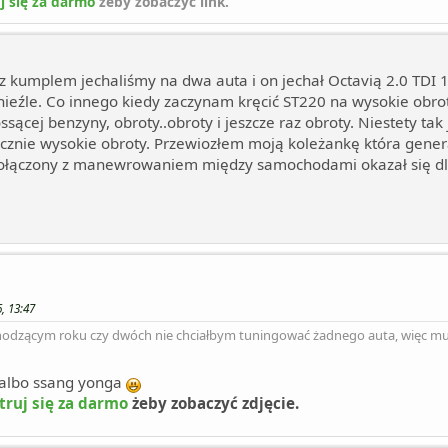
j się za darmo
żeby zobaczyć link.
o z kumplem jechaliśmy na dwa auta i on jechał Octavią 2.0 TDI 
nieźle. Co innego kiedy zaczynam kręcić ST220 na wysokie obrot
sącej benzyny, obroty..obroty i jeszcze raz obroty. Niestety tak 
znie wysokie obroty. Przewiozłem moją koleżankę która generaln
połączony z manewrowaniem między samochodami okazał się dla 
, 13:47
chodzącym roku czy dwóch nie chciałbym tuningować żadnego auta, więc musz
 albo ssang yonga
truj się za darmo
żeby zobaczyć zdjęcie.