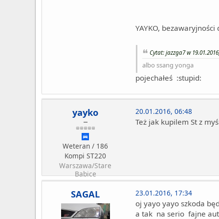
YAYKO, bezawaryjności 
Cytat: jazzga7 w 19.01.2016
albo ssang yonga
pojechałeś :stupid:
yayko
20.01.2016, 06:48
Też jak kupilem St z myś
Weteran / 186
Kompi ST220
Warszawa/Stare
Babice
SAGAL
23.01.2016, 17:34
oj yayo yayo szkoda będ
a tak na serio fajne au