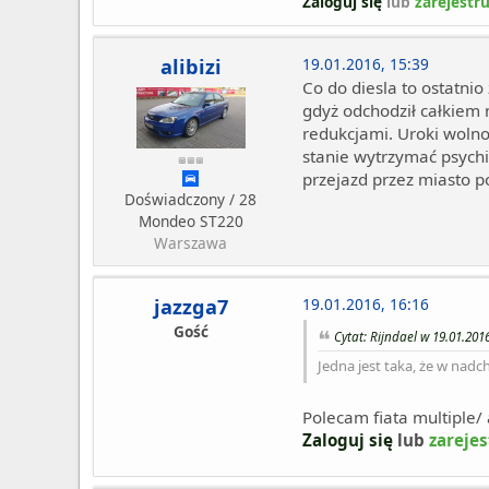
Zaloguj się
lub
zarejestru
alibizi
19.01.2016, 15:39
Co do diesla to ostatni
gdyż odchodził całkiem 
redukcjami. Uroki wolnos
stanie wytrzymać psychic
przejazd przez miasto 
Doświadczony / 28
Mondeo ST220
Warszawa
jazzga7
19.01.2016, 16:16
Gość
Cytat: Rijndael w 19.01.2016
Jedna jest taka, że w nad
Polecam fiata multiple/
Zaloguj się
lub
zarejes