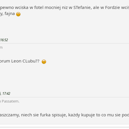
apewno wciska w fotel mocniej niz w STefanie, ale w Fordzie wc
y, fajna
 16:52
em
z forum Leon CLubu??
, 17:42
m Passatem.
aszczamy, niech sie furka spisuje, każdy kupuje to co mu sie po