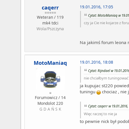
caqerr
19.01.2016, 17:05
Cytat: MotoManiaq w 19.01
Weteran / 119
mk4 tdci
czy ja Cie nie kojarze z f
Wola/Pszczyna
Na jakimś forum leona 
MotoManiaq
19.01.2016, 18:08
Cytat: Rijndael w 19.01.2016
nie chciałbym tuningować
ja kupujac st220 powied
tuningu
chociaz , nie 
Forumowicz / 14
Mondolot 220
Cytat: caqerr w 19.01.2016,
G D A Ń S K
Więc raczej to nie ja
to pewnie nick był pod