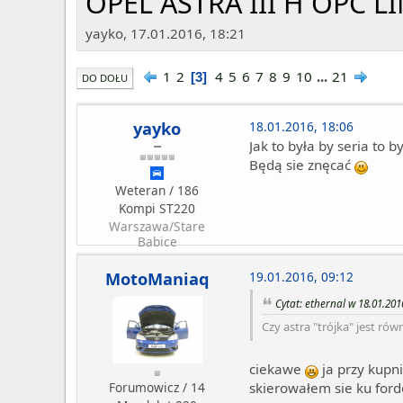
OPEL ASTRA III H OPC L
yayko, 17.01.2016, 18:21
1
2
4
5
6
7
8
9
10
...
21
3
DO DOŁU
yayko
18.01.2016, 18:06
Jak to była by seria to 
Będą sie znęcać
Weteran / 186
Kompi ST220
Warszawa/Stare
Babice
MotoManiaq
19.01.2016, 09:12
Cytat: ethernal w 18.01.201
Czy astra "trójka" jest ró
ciekawe
ja przy kupn
Forumowicz / 14
skierowałem sie ku for