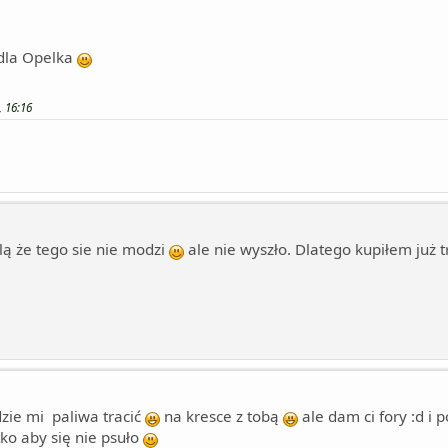
dla Opelka
, 16:16
lą że tego sie nie modzi
ale nie wyszło. Dlatego kupiłem już
zie mi paliwa tracić
na kresce z tobą
ale dam ci fory :d i
tko aby się nie psuło