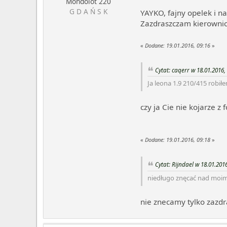
Mondolot 220
G D A Ń S K
YAYKO, fajny opelek i n
Zazdraszczam kierownic
«
Dodane:
19.01.2016, 09:16
»
Cytat: caqerr w 18.01.2016,
Ja leona 1.9 210/415 robił
czy ja Cie nie kojarze 
«
Dodane:
19.01.2016, 09:18
»
Cytat: Rijndael w 18.01.2016
niedługo znęcać nad moi
nie znecamy tylko zazdr