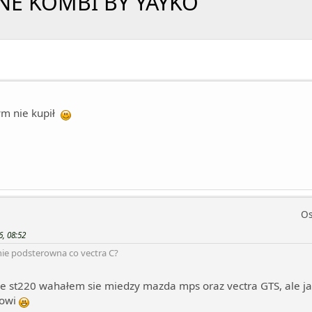
INE KOMBI BY YAYKO
bym nie kupił
Os
6, 08:52
wnie podsterowna co vectra C?
ie st220 wahałem sie miedzy mazda mps oraz vectra GTS, ale jak
dowi