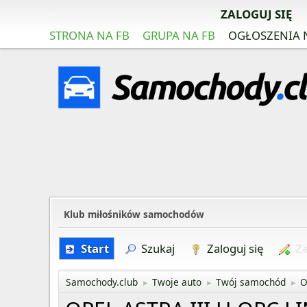
ZAREJESTRUJ SIĘ ZA DARMO
ZALOGUJ SIĘ
STRONA NA FB
GRUPA NA FB
OGŁOSZENIA 
Klub miłośników samochodów
Start
Szukaj
Zaloguj się
Za
Samochody.club
Twoje auto
Twój samochód
O
►
►
►