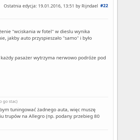
#22
Ostatnia edycja
: 19.01.2016, 13:51 by Rijndael
enie "wciskania w fotel" w dieslu wynika
e, jakby auto przyspieszało "samo" i było
Nie każdy pasażer wytrzyma nerwowo podróże pod
o go stac)
ałbym tuningować żadnego auta, więc muszę
niu trupów na Allegro (np. podany przebieg 80