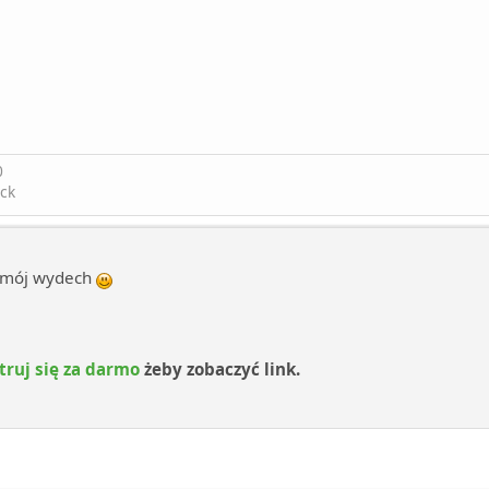
0
ck
ł mój wydech
truj się za darmo
żeby zobaczyć link.