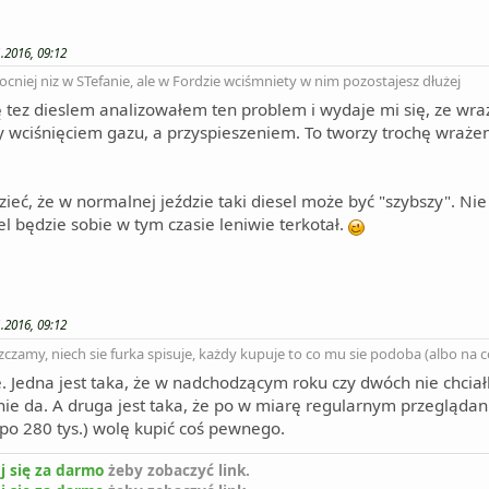
.2016, 09:12
niej niz w STefanie, ale w Fordzie wciśmniety w nim pozostajesz dłużej
 tez dieslem analizowałem ten problem i wydaje mi się, ze wraż
 wciśnięciem gazu, a przyspieszeniem. To tworzy trochę wrażeni
ieć, że w normalnej jeździe taki diesel może być "szybszy". 
l będzie sobie w tym czasie leniwie terkotał.
.2016, 09:12
czamy, niech sie furka spisuje, każdy kupuje to co mu sie podoba (albo na c
 Jedna jest taka, że w nadchodzącym roku czy dwóch nie chci
ę nie da. A druga jest taka, że po w miarę regularnym przegląda
k po 280 tys.) wolę kupić coś pewnego.
j się za darmo
żeby zobaczyć link.