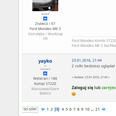
Znawca / 67
Ford Mondeo MK 5
Ostrołęka / Worksop
UK
Ford Mondeo Kombi ST22
Ford Mondeo Mk 5 hachba
yayko
23.01.2016, 21:44
Z rolki bedziesz ogląda
«
Dodane:
23.01.2016, 21:49
»
Weteran / 186
Kompi ST220
Zaloguj się
lub
zarejes
Warszawa/Stare
Babice
1
2
4
5
6
7
8
9
10
...
21
3
DO GÓRY