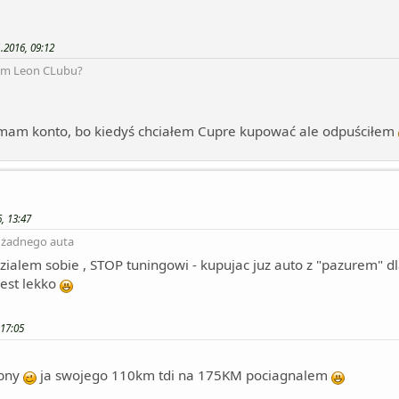
.2016, 09:12
orum Leon CLubu?
mam konto, bo kiedyś chciałem Cupre kupować ale odpuściłem
, 13:47
 żadnego auta
zialem sobie , STOP tuningowi - kupujac juz auto z "pazurem"
jest lekko
 17:05
obny
ja swojego 110km tdi na 175KM pociagnalem