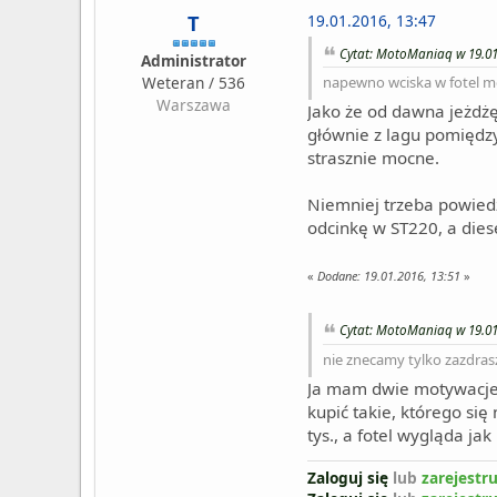
T
19.01.2016, 13:47
Cytat: MotoManiaq w 19.01
Administrator
Weteran / 536
napewno wciska w fotel moc
Warszawa
Jako że od dawna jeżdżę
głównie z lagu pomiędzy
strasznie mocne.
Niemniej trzeba powiedz
odcinkę w ST220, a diese
«
Dodane:
19.01.2016, 13:51
»
Cytat: MotoManiaq w 19.01
nie znecamy tylko zazdrasz
Ja mam dwie motywacje.
kupić takie, którego si
tys., a fotel wygląda ja
Zaloguj się
lub
zarejestru