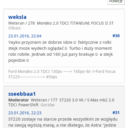
FUNKCJE
weksla
Weteran / 278
Mondeo 2.0 TDCI TITANIUM; FOCUS II ST
Olkusz
#30
23.01.2016, 22:04
Yayko przyznam że dobrze idzie☺ faktycznie z rolki
stejk może wydech oglądać☺ Turbo i duży moment
robi robite. Jednak od 160 już pary brakuje☺ a stejk
pojedzie☺
Ford Mondeo 2.0 TDCI 130ps ------> 160ps<br />Ford Focus
ST225--------------------> 450ps
sseebbaa1
Moderator
Weteran / 177
ST220 3.0 V6 / S-Max mk2 2.0
TDCi PowerShift
Gorzów
#31
23.01.2016, 22:23
ST220 zostaje na starcie przede wszystkim ze względu
na swoją wyższą masę, a nie dlatego, że Astra "jedzie