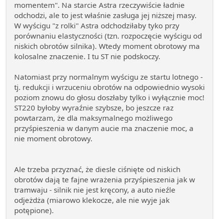
momentem". Na starcie Astra rzeczywiście ładnie
odchodzi, ale to jest właśnie zasługa jej niższej masy.
W wyścigu "z rolki" Astra odchodziłaby tyko przy
porównaniu elastyczności (tzn. rozpoczęcie wyścigu od
niskich obrotów silnika). Wtedy moment obrotowy ma
kolosalne znaczenie. I tu ST nie podskoczy.
Natomiast przy normalnym wyścigu ze startu lotnego -
tj. redukcji i wrzuceniu obrotów na odpowiednio wysoki
poziom znowu do głosu doszłaby tylko i wyłącznie moc!
ST220 byłoby wyraźnie szybsze, bo jeszcze raz
powtarzam, że dla maksymalnego możliwego
przyśpieszenia w danym aucie ma znaczenie moc, a
nie moment obrotowy.
Ale trzeba przyznać, że diesle ciśnięte od niskich
obrotów dają te fajne wrażenia przyśpieszenia jak w
tramwaju - silnik nie jest kręcony, a auto nieźle
odjeżdża (miarowo klekocze, ale nie wyje jak
potępione).