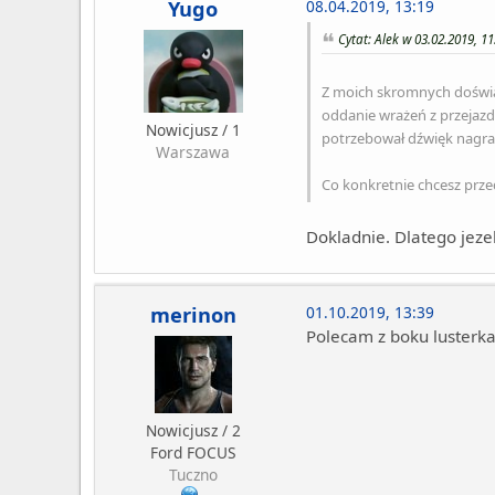
Yugo
08.04.2019, 13:19
Cytat: Alek w 03.02.2019, 11
Z moich skromnych doświad
oddanie wrażeń z przejazd
Nowicjusz / 1
potrzebował dźwięk nagrać
Warszawa
Co konkretnie chcesz prze
Dokladnie. Dlatego jez
merinon
01.10.2019, 13:39
Polecam z boku lusterka
Nowicjusz / 2
Ford FOCUS
Tuczno