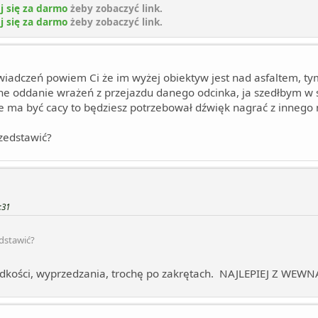
j się za darmo
żeby zobaczyć link.
j się za darmo
żeby zobaczyć link.
iadczeń powiem Ci że im wyżej obiektyw jest nad asfaltem, tym
alne oddanie wrażeń z przejazdu danego odcinka, ja szedłbym 
ie ma być cacy to będziesz potrzebował dźwięk nagrać z innego 
zedstawić?
:31
dstawić?
ędkości, wyprzedzania, trochę po zakrętach. NAJLEPIEJ Z WEWN