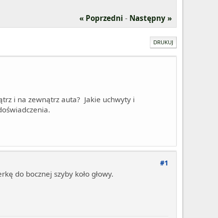
« Poprzedni
-
Następny »
DRUKUJ
rz i na zewnątrz auta? Jakie uchwyty i
doświadczenia.
#1
rkę do bocznej szyby koło głowy.