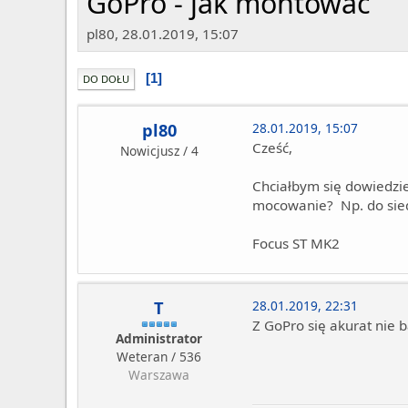
GoPro - jak montować
pl80, 28.01.2019, 15:07
1
DO DOŁU
pl80
28.01.2019, 15:07
Cześć,
Nowicjusz / 4
Chciałbym się dowiedzie
mocowanie? Np. do sied
Focus ST MK2
T
28.01.2019, 22:31
Z GoPro się akurat nie 
Administrator
Weteran / 536
Warszawa