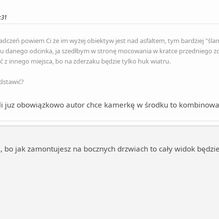
:31
czeń powiem Ci że im wyżej obiektyw jest nad asfaltem, tym bardziej "ślama
u danego odcinka, ja szedłbym w stronę mocowania w kratce przedniego zde
 z innego miejsca, bo na zderzaku będzie tylko huk wiatru.
dstawić?
eli juz obowiązkowo autor chce kamerkę w środku to kombinowa
, bo jak zamontujesz na bocznych drzwiach to cały widok będzie 