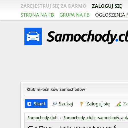
ZAREJESTRUJ SIĘ ZA DARMO
ZALOGUJ SIĘ
STRONA NA FB
GRUPA NA FB
OGŁOSZENIA 
Klub miłośników samochodów
Start
Szukaj
Zaloguj się
Za
Samochody.club
Samochody․club - samochody, aut
►