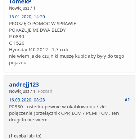
TomekP
Nowicjusz / 1
15.01.2020, 14:20
PROSZĘ O POMOC W SPRAWIE
POKAZUJE MI DWA BŁEDY
P 0830
C 1520
Hyundai I40 2012 r.1,7 crdi
nie wiem jakie czujniki muszę kupić aby były do tego
pojazdu
andrejj123
Nowicjusz / 1
Poznań
#1
16.03.2020, 08:28
P0830 - usterka pewnie w okablowaniu / złe
połączenie (przełącznik CPP, ECM / PCM! TCM. Ten
drugi to nie wiem
(
1 osoba
lubi to)