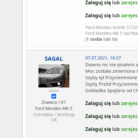
Zaloguj się
lub
zarejes
Zaloguj się
lub
zarejes
Ford Mondeo Kombi ST22
Ford Mondeo Mk 5 hachba
(
1 osoba
lubi to)
SAGAL
07.07.2021, 16:37
Dawno nic nie pisałem a
Moc została zmieniona 
Szyby tył Przyciemnione
Szyby Przód Przyciemni
Dokładka Spojlera od C
Znawca / 67
Zaloguj się
lub
zarejes
Ford Mondeo MK 5
Ostrołęka / Worksop
Zaloguj się
lub
zarejes
UK
Zaloguj się
lub
zarejes