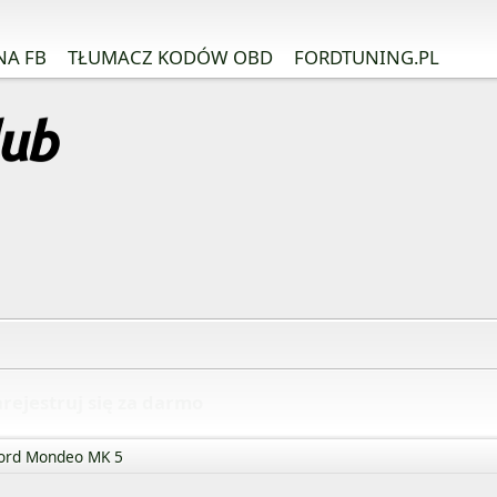
NA FB
TŁUMACZ KODÓW OBD
FORDTUNING.PL
rejestruj się za darmo
ord Mondeo MK 5