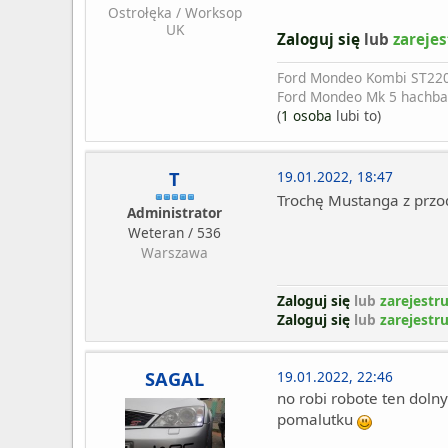
Ostrołęka / Worksop
UK
Zaloguj się
lub
zarejes
Ford Mondeo Kombi ST22
Ford Mondeo Mk 5 hachba
(
1 osoba
lubi to)
T
19.01.2022, 18:47
Trochę Mustanga z przo
Administrator
Weteran / 536
Warszawa
Zaloguj się
lub
zarejestru
Zaloguj się
lub
zarejestru
SAGAL
19.01.2022, 22:46
no robi robote ten dolny
pomalutku