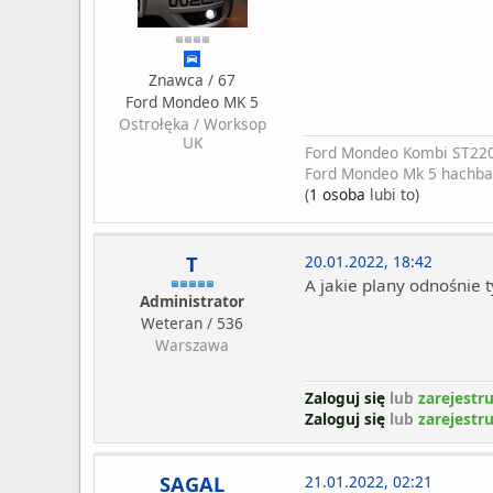
Znawca / 67
Ford Mondeo MK 5
Ostrołęka / Worksop
UK
Ford Mondeo Kombi ST22
Ford Mondeo Mk 5 hachba
(
1 osoba
lubi to)
T
20.01.2022, 18:42
A jakie plany odnośnie t
Administrator
Weteran / 536
Warszawa
Zaloguj się
lub
zarejestru
Zaloguj się
lub
zarejestru
SAGAL
21.01.2022, 02:21