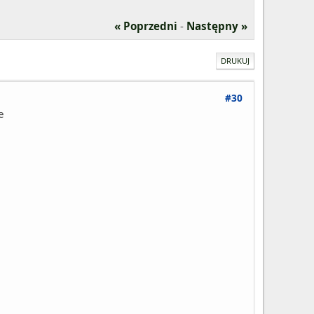
« Poprzedni
-
Następny »
DRUKUJ
#30
e