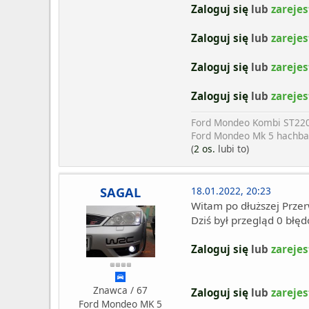
Zaloguj się
lub
zarejes
Zaloguj się
lub
zarejes
Zaloguj się
lub
zarejes
Zaloguj się
lub
zarejes
Ford Mondeo Kombi ST22
Ford Mondeo Mk 5 hachba
(
2 os.
lubi to)
SAGAL
18.01.2022, 20:23
Witam po dłuższej Przer
Dziś był przegląd 0 błę
Zaloguj się
lub
zarejes
Znawca / 67
Zaloguj się
lub
zarejes
Ford Mondeo MK 5