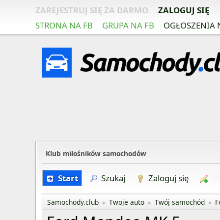
ZAREJESTRUJ SIĘ ZA DARMO
ZALOGUJ SIĘ
STRONA NA FB
GRUPA NA FB
OGŁOSZENIA 
Klub miłośników samochodów
Start
Szukaj
Zaloguj się
Za
Samochody.club
Twoje auto
Twój samochód
F
►
►
►