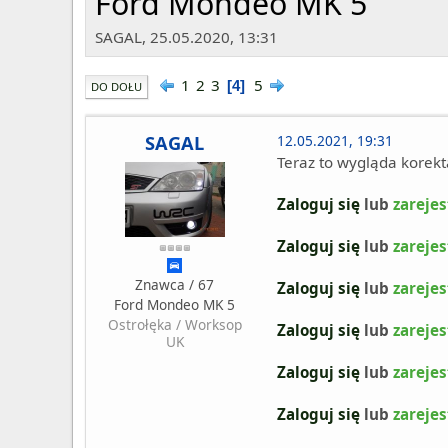
Ford Mondeo MK 5
SAGAL, 25.05.2020, 13:31
1
2
3
5
4
DO DOŁU
SAGAL
12.05.2021, 19:31
Teraz to wygląda korek
Zaloguj się
lub
zarejes
Zaloguj się
lub
zarejes
Znawca / 67
Zaloguj się
lub
zarejes
Ford Mondeo MK 5
Ostrołęka / Worksop
Zaloguj się
lub
zarejes
UK
Zaloguj się
lub
zarejes
Zaloguj się
lub
zarejes