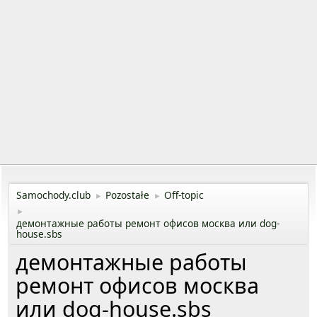
Samochody.club
Pozostałe
Off-topic
►
►
►
демонтажные работы ремонт офисов москва или dog-
house.sbs
демонтажные работы
ремонт офисов москва
или dog-house.sbs