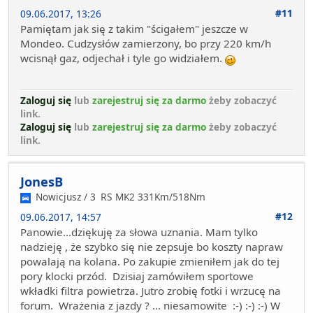
#11
09.06.2017, 13:26
Pamiętam jak się z takim "ścigałem" jeszcze w
Mondeo. Cudzysłów zamierzony, bo przy 220 km/h
wcisnął gaz, odjechał i tyle go widziałem.
Zaloguj się
lub
zarejestruj się za darmo
żeby zobaczyć
link.
Zaloguj się
lub
zarejestruj się za darmo
żeby zobaczyć
link.
JonesB
Nowicjusz / 3
RS MK2 331Km/518Nm
#12
09.06.2017, 14:57
Panowie...dziękuję za słowa uznania. Mam tylko
nadzieję , że szybko się nie zepsuje bo koszty napraw
powalają na kolana. Po zakupie zmieniłem jak do tej
pory klocki przód. Dzisiaj zamówiłem sportowe
wkładki filtra powietrza. Jutro zrobię fotki i wrzucę na
forum. Wrażenia z jazdy ? ... niesamowite :-) :-) :-) W