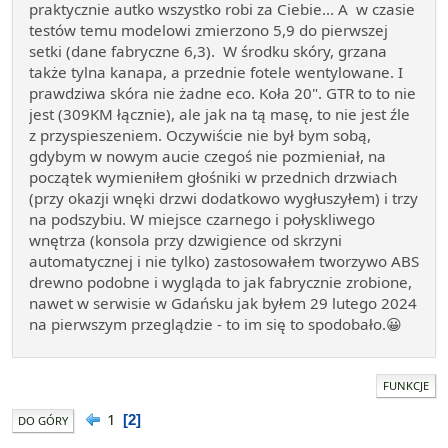
praktycznie autko wszystko robi za Ciebie... A w czasie
testów temu modelowi zmierzono 5,9 do pierwszej
setki (dane fabryczne 6,3). W środku skóry, grzana
także tylna kanapa, a przednie fotele wentylowane. I
prawdziwa skóra nie żadne eco. Koła 20". GTR to to nie
jest (309KM łącznie), ale jak na tą masę, to nie jest źle
z przyspieszeniem. Oczywiście nie był bym sobą,
gdybym w nowym aucie czegoś nie pozmieniał, na
początek wymieniłem głośniki w przednich drzwiach
(przy okazji wnęki drzwi dodatkowo wygłuszyłem) i trzy
na podszybiu. W miejsce czarnego i połyskliwego
wnętrza (konsola przy dzwigience od skrzyni
automatycznej i nie tylko) zastosowałem tworzywo ABS
drewno podobne i wygląda to jak fabrycznie zrobione,
nawet w serwisie w Gdańsku jak byłem 29 lutego 2024
na pierwszym przeglądzie - to im się to spodobało.😀
FUNKCJE
1
2
DO GÓRY