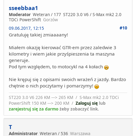
sseebbaa1
Moderator
Weteran / 177
ST220 3.0 V6 / S-Max mk2 2.0
TDCi PowerShift
Gorzów
#10
09.06.2017, 12:15
Gratuluję takiej zmiaaaany!
Miałem okazję kierować GTR-em przez zaledwie 3
kilometry i wiem jakie przyśpieszenia ta maszyna
generuje.
Pod tym względem, to motocykl na 4 kołach
Nie krępuj się z opisami swoich wrażeń z jazdy. Bardzo
chętnie o nich poczytamy i pomarzymy!
ST220 3.0 V6 226 KM ---> 265 KM / S-Max mk2 2.0 TDCi
PowerShift 150 KM ---> 200 KM /
Zaloguj się
lub
zarejestruj się za darmo
żeby zobaczyć link.
T
Administrator
Weteran / 536
Warszawa